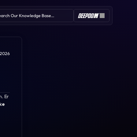
earch Our Knowledge Base…
Table of Contents
.2026
ADR-Ziel
William%R
. Er 
Tiefgehende Trades
ke 
Tape-Geschwindigkeit (sofort)