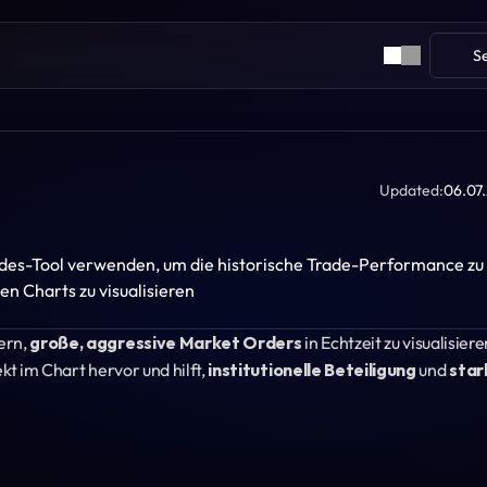
S
Updated:
06.07
rades-Tool verwenden, um die historische Trade-Performance zu 
en Charts zu visualisieren
ern, 
große, aggressive Market Orders
 in Echtzeit zu visualisieren
kt im Chart hervor und hilft, 
institutionelle Beteiligung
 und 
star