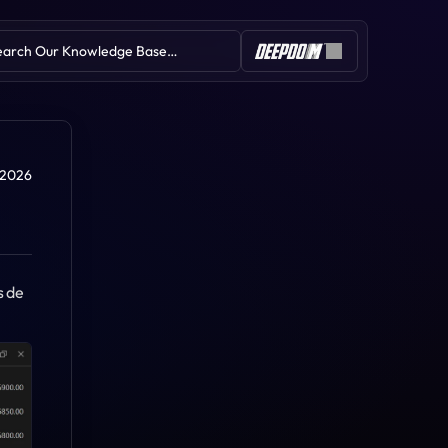
earch Our Knowledge Base…
Table of Contents
. 2026
 de 
Bougie cumulative du delta
Mise en évidence du delta %
Marqueur de session
Déséquilibre de session
Indice de force relative (RSI)