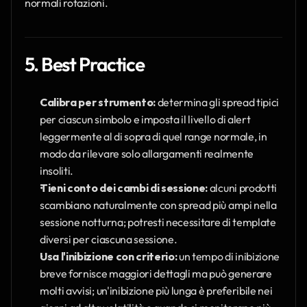
normali rotazioni.
5. Best Practice
Calibra per strumento:
 determina gli spread tipici 
per ciascun simbolo e imposta il livello di alert 
leggermente al di sopra di quel range normale, in 
modo da rilevare solo allargamenti realmente 
insoliti.
Tieni conto dei cambi di sessione:
 alcuni prodotti 
scambiano naturalmente con spread più ampi nella 
sessione notturna; potresti necessitare di template 
diversi per ciascuna sessione.
Usa l'inibizione con criterio:
 un tempo di inibizione 
breve fornisce maggiori dettagli ma può generare 
molti avvisi; un'inibizione più lunga è preferibile nei 