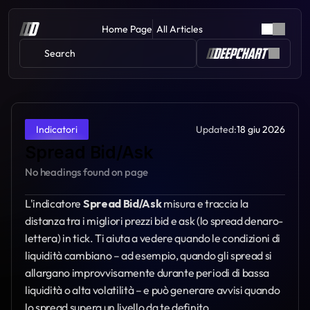
Home Page
All Articles
Search 
Updated:
18 giu 2026
Indicatori
Spread Bid/Ask
No headings found on page
L'indicatore 
Spread Bid/Ask
 misura e traccia la 
distanza tra i migliori prezzi bid e ask (lo spread denaro-
lettera) in tick. Ti aiuta a vedere quando le condizioni di 
liquidità cambiano – ad esempio, quando gli spread si 
allargano improvvisamente durante periodi di bassa 
liquidità o alta volatilità – e può generare avvisi quando 
lo spread supera un livello da te definito.