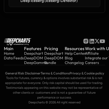
Deep Iceberg (Iceberg-Detektor)
by
Main
Features
Pricing
Resources
Work with U
Home
Deepchart
Deepchart
Help Center
Affiliate
Data Feeds
DeepDOM
DeepDOM
Blog
Integrate our
DeepGamma
Bundle
Changelog
Careers
General Risk Disclaimer
Terms & Conditions
Privacy & Cookie policy
Tools for futures, currency & options involves substantial risk & is not 
appropriate for everyone. Only risk capital should be used for trading. 
Testimonials appearing on this website may not be representative of 
other clients or  customers and is not a guarantee of future 
performance or success.
Deepcharts © 2026 All right reserved