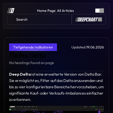
Home Page
All Articles
Search 
Updated:
19.06.2026
Tiefgehende Indikatoren
Tiefes Delta
No headings found on page
Deep Delta 
ist eine erweiterte Version von Delta Bar. 
Sie ermöglicht es, Filter auf das Delta anzuwenden und 
bis zu vier konfigurierbare Bereiche hervorzuheben, um 
signifikante Kauf- oder Verkaufs-Imbalances einfacher 
zu erkennen.