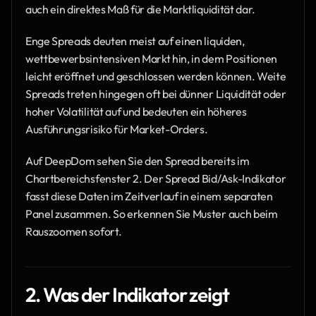
auch ein direktes Maß für die Marktliquidität dar.
Enge Spreads deuten meist auf einen liquiden, 
wettbewerbsintensiven Markt hin, in dem Positionen 
leicht eröffnet und geschlossen werden können. Weite 
Spreads treten hingegen oft bei dünner Liquidität oder 
hoher Volatilität auf und bedeuten ein höheres 
Ausführungsrisiko für Market-Orders.
Auf DeepDom sehen Sie den Spread bereits im 
Chartbereichsfenster 2. Der Spread Bid/Ask-Indikator 
fasst diese Daten im Zeitverlauf in einem separaten 
Panel zusammen. So erkennen Sie Muster auch beim 
Rauszoomen sofort.
2. Was der Indikator zeigt