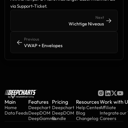
via Support-Ticket.
Next
->
->
Wichtige Niveaus
Previous
<-
<-
VWAP + Envelopes
by
Main
Features
Pricing
Resources
Work with U
Home
Deepchart
Deepchart
Help Center
Affiliate
Data Feeds
DeepDOM
DeepDOM
Blog
Integrate our
DeepGamma
Bundle
Changelog
Careers