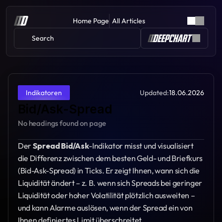
Home Page
All Articles
Search 
Updated:
18.06.2026
Indikatoren
Bid/Ask-Spread
No headings found on page
Der 
Spread Bid/Ask
-Indikator misst und visualisiert 
die Differenz zwischen dem besten Geld- und Briefkurs 
(Bid-Ask-Spread) in Ticks. Er zeigt Ihnen, wann sich die 
Liquidität ändert – z. B. wenn sich Spreads bei geringer 
Liquidität oder hoher Volatilität plötzlich ausweiten – 
und kann Alarme auslösen, wenn der Spread ein von 
Ihnen definiertes Limit überschreitet.