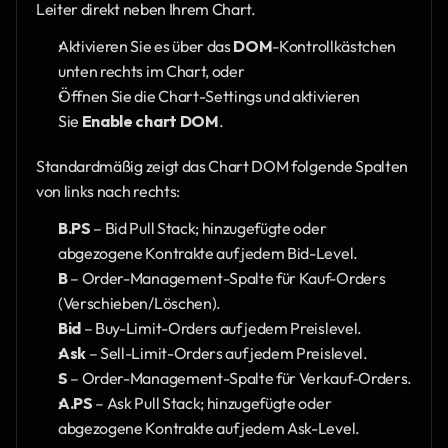
Leiter direkt neben Ihrem Chart.
Aktivieren Sie es über das 
DOM
-Kontrollkästchen 
unten rechts im Chart, oder
Öffnen Sie die Chart-Settings und aktivieren 
Sie 
Enable chart DOM
.
Standardmäßig zeigt das Chart DOM folgende Spalten 
von links nach rechts:
B.PS
 – Bid Pull Stack; hinzugefügte oder 
abgezogene Kontrakte auf jedem Bid-Level.
B
 – Order-Management-Spalte für Kauf-Orders 
(Verschieben/Löschen).
Bid
 – Buy-Limit-Orders auf jedem Preislevel.
Ask
 – Sell-Limit-Orders auf jedem Preislevel.
S
 – Order-Management-Spalte für Verkauf-Orders.
A.PS
 – Ask Pull Stack; hinzugefügte oder 
abgezogene Kontrakte auf jedem Ask-Level.