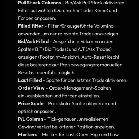
Pull Stack Columns
 – Bid/Ask Pull Stack aktivieren, 
Filter auswählen (Durchschnitt oder Keine) und 
Farben anpassen.
Filled filter
 – Filter für ausgeführte Volumina 
anwenden, um nur relevante Trades anzuzeigen.
Bid/Ask Filled
 – Ausgeführte Volumina in den 
Spalten B.T (Bid Trades) und A.T (Ask Trades) 
anzeigen (Footprint-Ansicht). Auto-Reset löscht 
diese basierend auf Preisbewegungen; manueller 
Reset ist ebenfalls möglich.
Last Filled
 – Spalte für den letzten Trade aktivieren.
Order View
 – Order-Management-Spalten 
ein-/ausblenden und Farben einstellen.
Price Scale
 – Preisskala-Spalte aktivieren und 
optisch anpassen.
P/L Column
 – Tick-genauen, unrealisierten 
Gewinn/Verlust bei offener Position anzeigen.
Markers
 – Marker für Last, Open, High und Low 