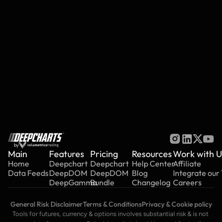
Trading
Features
Common Issues
Deep Indicators
by
Main
Features
Pricing
Resources
Work with U
Home
Deepchart
Deepchart
Help Center
Affiliate
Data Feeds
DeepDOM
DeepDOM
Blog
Integrate our
DeepGamma
Bundle
Changelog
Careers
General Risk Disclaimer
Terms & Conditions
Privacy & Cookie policy
Tools for futures, currency & options involves substantial risk & is not 