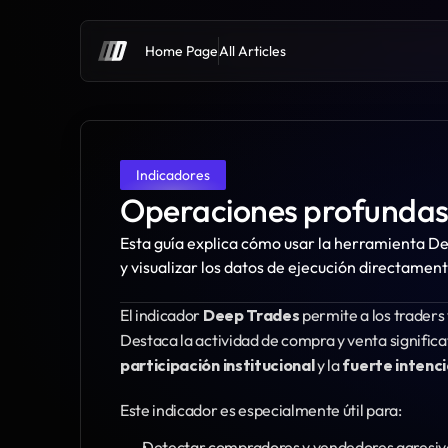
Home Page
All Articles
Indicadores
Operaciones profunda
Esta guía explica cómo usar la herramienta Dee
y visualizar los datos de ejecución directament
El indicador 
Deep Trades
 permite a los traders 
participación institucional
 y la 
fuerte intenci
Este indicador es especialmente útil para:
Detectar compradores y vendedores agresiv