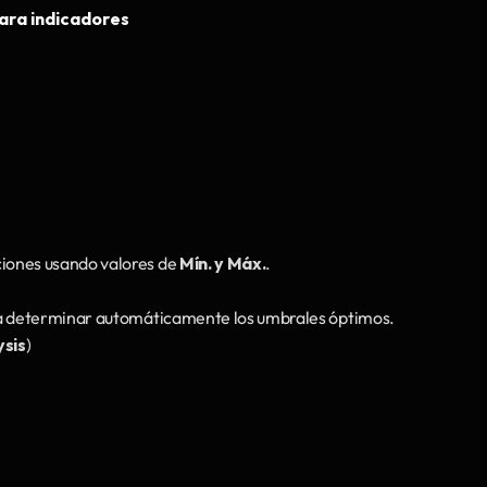
para indicadores
iones usando valores de 
Mín. y Máx.
.
a determinar automáticamente los umbrales óptimos.
ysis
)