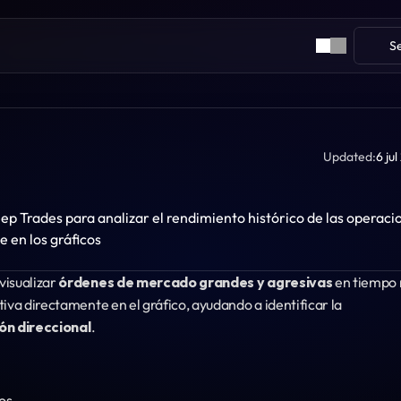
S
Updated:
6 ju
s
p Trades para analizar el rendimiento histórico de las operacio
e en los gráficos
visualizar 
órdenes de mercado grandes y agresivas
 en tiempo r
Destaca la actividad de compra y venta significativa directamente en el gráfico, ayudando a identificar la 
ón direccional
.
os