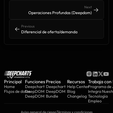
Next
->
->
Operaciones Profundas (Deepdom)
Previous
<-
<-
Diferencial de oferta/demanda
by
Principal
Funciones
Precios
Recursos
Trabaja con
Home
Deepchart
Deepchart
Help Center
Programa de A
Flujos de datos
DeepDOM
DeepDOM
Blog
Integra Nuest
DeepDOM
Bundle
Changelog
Tecnología
Empleo
Aviso general de riesgo
Términos y condiciones