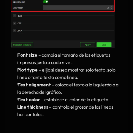
Font size
 – cambia el tamaño de las etiquetas 
impresas junto a cada nivel.
Plot type
 – elija si desea mostrar solo texto, solo 
línea o tanto texto como línea.
Text alignment
 – coloca el texto a la izquierda o a 
la derecha del gráfico.
Text color
 – establece el color de la etiqueta.
Line thickness
 – controla el grosor de las líneas 
horizontales.