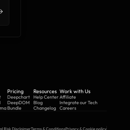
>
Pricing
Resources
Work with Us
t
Deepchart
Help Center
Affiliate
M
DeepDOM
Blog
Integrate our Tech
mma
Bundle
Changelog
Careers
l Risk Disclaimer
Terms & Conditions
Privacy & Cookie policy