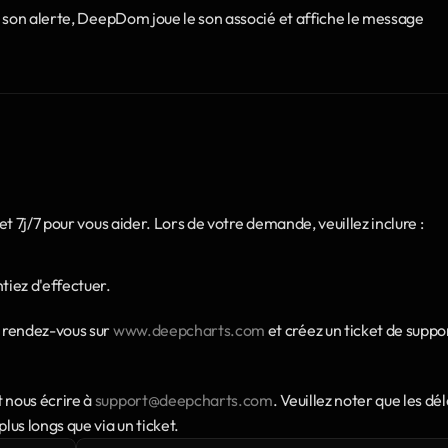
 son alerte, DeepDom joue le son associé et affiche le message 
t 7j/7 pour vous aider. Lors de votre demande, veuillez inclure :
tiez d'effectuer.
 rendez-vous sur 
www.deepcharts.com
 et créez un ticket de suppor
nous écrire à 
support@deepcharts.com
. Veuillez noter que les déla
us longs que via un ticket.