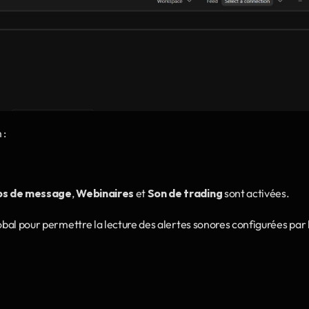
 :
ups de message
, 
Webinaires
 et 
Son de trading 
sont activées.
obal pour permettre la lecture des alertes sonores configurées par l