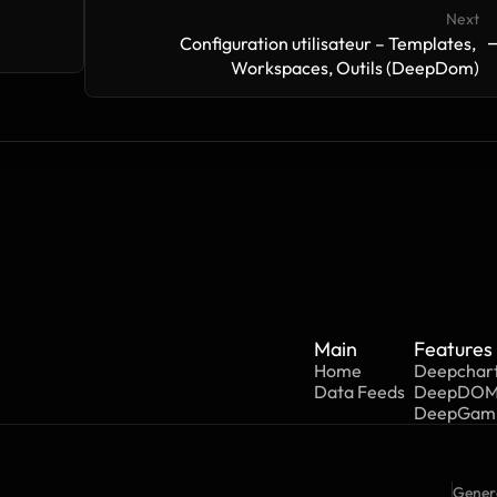
Next
->
-
Configuration utilisateur – Templates, 
Workspaces, Outils (DeepDom)
Main
Features
Home
Deepchar
Data Feeds
DeepDO
DeepGa
Genera