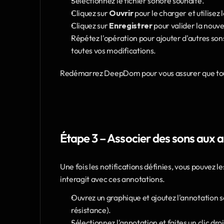
Sélectionnez le fichier sonore souhaité.
Cliquez sur 
Ouvrir
 pour le charger et utilisez
Cliquez sur 
Enregistrer
 pour valider la nouve
Répétez l'opération pour ajouter d'autres sons,
toutes vos modifications.
Redémarrez DeepDom pour vous assurer que toute
Étape 3 – Associer des sons aux 
Une fois les notifications définies, vous pouvez le
interagit avec ces annotations.
Ouvrez un graphique et ajoutez l'annotation s
résistance).
Sélectionnez l'annotation et faites un clic droi