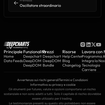
Previous
<-
<-
Oscillatore straordinario
by
Principale
Funzionalità
Prezzi
Risorse
Lavora con 
Home
Deepchart
Deepchart
Help Center
Programma Aff
Data Feeds
DeepDOM
DeepDOM
Blog
Integra la Nos
DeepDOM
Bundle
Changelog
Tecnologia
Carriere
Avvertenza sui rischi generali
Termini e Condizioni
 Informativa su privacy e cookie
Gli strumenti per futures, valute e opzioni comportano un rischio 
sostanziale e non sono adatti a tutti. Solo il capitale di rischio dovrebbe 
essere utilizzato per il trading. 
Le testimonianze presenti su questo sito potrebbero non essere 