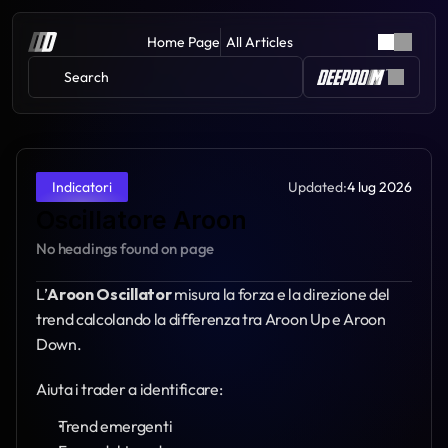
Home Page
All Articles
Search 
Updated:
4 lug 2026
Indicatori
Oscillatore Aroon
No headings found on page
L’
Aroon Oscillator
 misura la forza e la direzione del 
trend calcolando la differenza tra Aroon Up e Aroon 
Down.
Aiuta i trader a identificare:
Trend emergenti