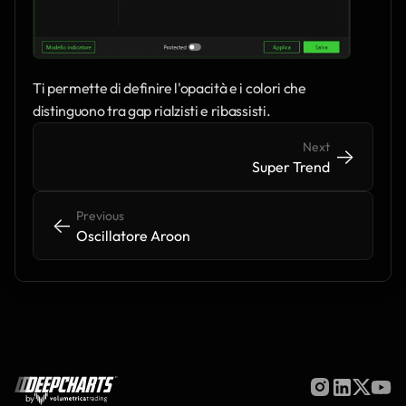
Ti permette di definire l'opacità e i colori che 
distinguono tra gap rialzisti e ribassisti.
Next
->
->
Super Trend
Previous
<-
<-
Oscillatore Aroon
by