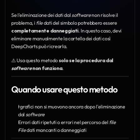
Se l'eliminazione dei dati dal 
software
 non risolve il 
problema, i 
file
 dati del simbolo potrebbero essere 
completamente danneggiati
. In questo caso, devi 
eliminare manualmente la cartella dei dati così 
DeepCharts può ricrearla.
⚠️ Usa questo metodo 
solo se la procedura dal 
software
 non funziona
.
Quando usare questo metodo
I grafici non si muovono ancora dopo l'eliminazione 
dal 
software
Errori dati ripetuti o errori nel percorso del 
file
File
 dati mancanti o danneggiati