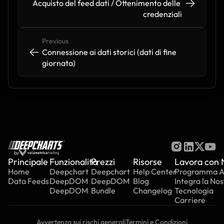
->
->
Acquisto del feed dati / Ottenimento delle 
credenziali
Previous
<-
<-
Connessione ai dati storici (dati di fine 
giornata)
by
Principale
Funzionalità
Prezzi
Risorse
Lavora con 
Home
Deepchart
Deepchart
Help Center
Programma Aff
Data Feeds
DeepDOM
DeepDOM
Blog
Integra la Nos
DeepDOM
Bundle
Changelog
Tecnologia
Carriere
Avvertenza sui rischi generali
Termini e Condizioni