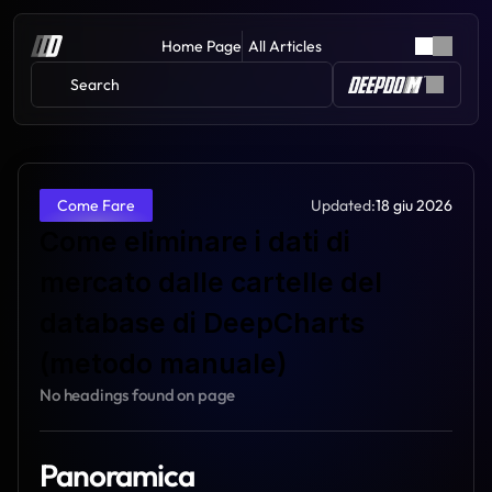
Home Page
All Articles
Search 
Updated:
18 giu 2026
Come Fare
Come eliminare i dati di 
mercato dalle cartelle del 
database di DeepCharts 
(metodo manuale)
No headings found on page
Panoramica