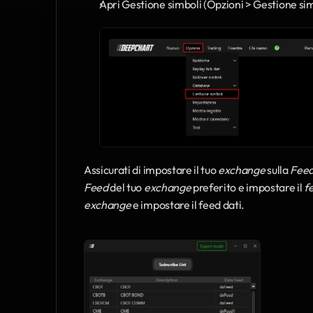
Apri Gestione simboli (Opzioni > Gestione sim
Assicurati di impostare il tuo 
exchange
 sulla 
Feed
Feed
 del tuo 
exchange
 preferito e impostare il 
f
exchange
 e impostare il feed dati. 