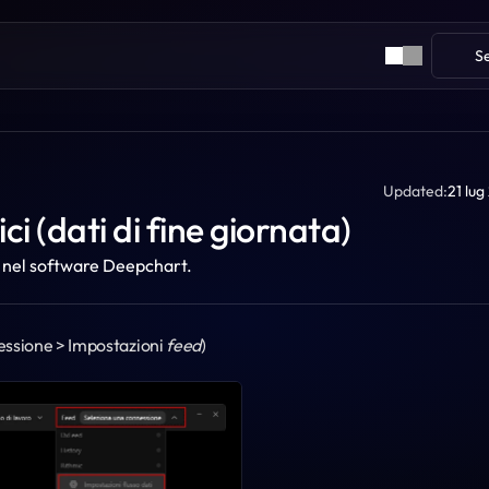
S
Updated:
21 lu
ci (dati di fine giornata)
ta nel software Deepchart.
essione > Impostazioni 
feed
)