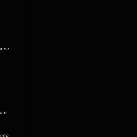
iene 
ore 
ento 