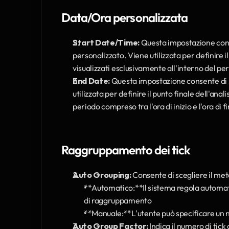
Data/Ora personalizzata
Start Date/Time:
 Questa impostazione conse
personalizzato. Viene utilizzata per definire i
visualizzati esclusivamente all'interno del pe
End Date:
 Questa impostazione consente di sp
utilizzata per definire il punto finale dell'anal
periodo compreso tra l'ora di inizio e l'ora di f
Raggruppamento dei tick
Auto Grouping:
 Consente di scegliere il me
**Automatico:**Il sistema regola automati
di raggruppamento
**Manuale:**L'utente può specificare un n
Auto Group Factor:
 Indica il numero di tic