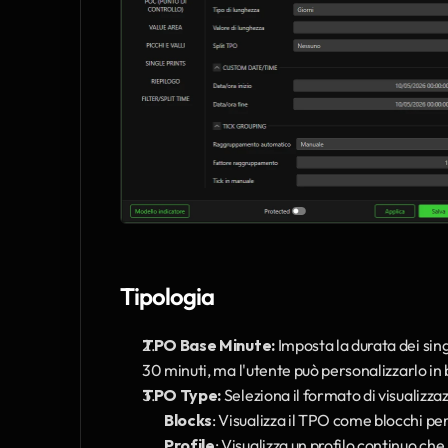
Tipologia
TPO Base Minute:
 Imposta la durata dei sing
30 minuti, ma l'utente può personalizzarlo in b
TPO Type:
 Seleziona il formato di visualizz
Blocks
: Visualizza il TPO come blocchi pe
Profile
: Visualizza un profilo continuo ch