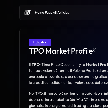
Home Page
All Articles
Indicatori
TPO Market Profile®
Il 
TPO
 (Time Price Opportunity), o 
Market Prof
tempo e volume (tramite il Volume Profile) di un as
una scala orizzontale, creando un profilo grafico 
le aree di consolidamento, il valore equo del prez
Nel TPO, il mercato è solitamente suddiviso in 
in
da una lettera alfabetica (da "A" a "Z"), in ordine
giornata. In una giornata di trading standard, po