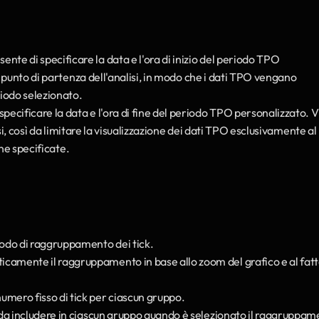
nte di specificare la data e l'ora di inizio del periodo TPO 
l punto di partenza dell'analisi, in modo che i dati TPO vengano 
riodo selezionato.
ecificare la data e l'ora di fine del periodo TPO personalizzato. V
isi, così da limitare la visualizzazione dei dati TPO esclusivamente al 
ine specificate.
todo di raggruppamento dei tick.
camente il raggruppamento in base allo zoom del grafico e al fatt
umero fisso di tick per ciascun gruppo.
k da includere in ciascun gruppo quando è selezionato il raggruppam