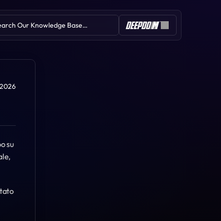
earch Our Knowledge Base…
Table of Contents
g 2026
o su 
Sovrapposizione annotazioni
Rilevatore di divergenze
le, 
TPO Market Profile®
Tillson T3
Bande di Bollinger
tato 