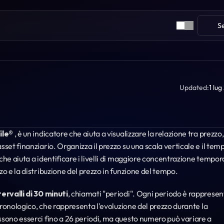
S
Updated:
1 lu
ile®
 , è un indicatore che aiuta a visualizzare la relazione tra prezzo, 
set finanziario. Organizza il prezzo su una scala verticale e il temp
che aiuta a identificare i livelli di maggiore concentrazione tempora
zo e la distribuzione del prezzo in funzione del tempo.
tervalli di 30 minuti
, chiamati "periodi". Ogni periodo è rappresen
 cronologico, che rappresenta l'evoluzione del prezzo durante la 
ssono esserci fino a 26 periodi, ma questo numero può variare a 