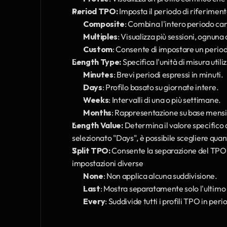
Period TPO:
 Imposta il periodo di riferimen
Composite
: Combina l'intero periodo cari
Multiples
: Visualizza più sessioni, ognuna 
Custom
: Consente di impostare un period
Length Type:
 Specifica l'unità di misura uti
Minutes
: Brevi periodi espressi in minuti.
Days
: Profilo basato su giornate intere.
Weeks
: Intervalli di una o più settimane.
Months
: Rappresentazione su base mensi
Length Value:
 Determina il valore specifico 
selezionato "Days", è possibile scegliere quant
Split TPO:
 Consente la separazione del TPO i
impostazioni diverse
None
: Non applica alcuna suddivisione.
Last
: Mostra separatamente solo l'ultimo
Every
: Suddivide tutti i profili TPO in peri