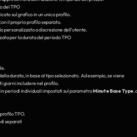
to del TPO
cato sul grafico in un unico profilo.
con il proprio profilo separato.
o personalizzato a discrezione dell'utente.
lizzata per la durata del periodo TPO
le.
della durata, in base al tipo selezionato. Ad esempio, se viene 
i giorni includere nel profilo.
n periodi individuali impostati sul parametro 
Minute Base Type
, 
 profilo TPO.
odi separati