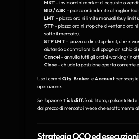
MKT
 – invia ordini market di acquisto o vendi
BID / ASK
 – piazza ordini limite al miglior Bi
LMT
 – piazza ordini limite manuali (buy limit 
STP
 – piazza ordini stop che diventano ordini
sotto il mercato).
STP LMT
 – piazza ordini stop-limit, che invi
aiutando a controllare lo slippage a rischio 
Cancel
 – annulla tutti gli ordini working (in at
Close
 – chiude la posizione aperta corrente e
Usa i campi 
Qty
, 
Broker
, e 
Account
 per sceglie
operazione.
Se l'opzione 
Tick diff.
 è abilitata, i pulsanti Bid
dal prezzo di mercato invece che esattamente al
Strategia OCO ed esecuzioni