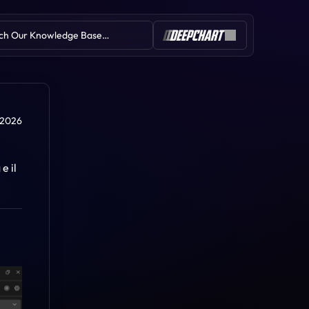
ch Our Knowledge Base…
Table of Contents
u 2026
 il 
Trading dal grafico (Deepdom)
Ambiente di simulazione
Gestore del rischio di
portafoglio