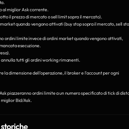
ta.
d o al miglior Ask corrente.
sotto il prezzo di mercato o sell limit sopra il mercato).
 market quando vengono attivati (buy stop sopra il mercato, sell sto
ano ordini limite invece di ordini market quando vengono attivati, 
di mancata esecuzione.
tesa).
 annulla tutti gli ordini working rimanenti.
re la dimensione dell'operazione, il broker e l'account per ogni 
 e Ask piazzeranno ordini limite a un numero specificato di tick di dist
 miglior Bid/Ask.
 storiche