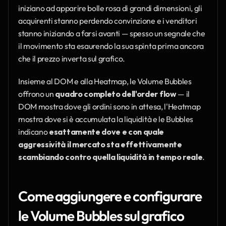
iniziano ad apparire bolle rosa di grandi dimensioni, gli 
acquirenti stanno perdendo convinzione e i venditori 
stanno iniziando a farsi avanti — spesso un segnale che 
il movimento sta esaurendo la sua spinta prima ancora 
che il prezzo inverta sul grafico.
Insieme al DOM e alla Heatmap, le Volume Bubbles 
offrono un 
quadro completo dell'order flow
 — il 
DOM mostra dove gli ordini sono in attesa, l'Heatmap 
mostra dove si è accumulata la liquidità e le Bubbles 
indicano 
esattamente dove e con quale 
aggressività il mercato sta effettivamente 
scambiando contro quella liquidità in tempo reale
.
Come aggiungere e configurare 
le Volume Bubbles sul grafico