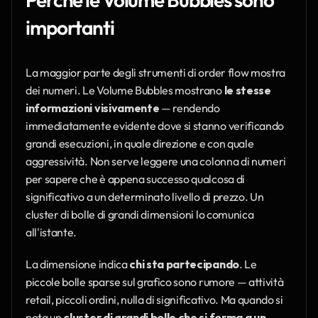
importanti
La maggior parte degli strumenti di order flow mostra 
dei numeri. Le Volume Bubbles mostrano 
le stesse 
informazioni visivamente
 — rendendo 
immediatamente evidente dove si stanno verificando 
grandi esecuzioni, in quale direzione e con quale 
aggressività. Non serve leggere una colonna di numeri 
per sapere che è appena successo qualcosa di 
significativo a un determinato livello di prezzo. Un 
cluster di bolle di grandi dimensioni lo comunica 
all'istante.
La dimensione indica 
chi sta partecipando
. Le 
piccole bolle sparse sul grafico sono rumore — attività 
retail, piccoli ordini, nulla di significativo. Ma quando si 
nota un 
cluster di grandi bolle che si forma a un 