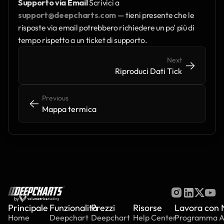
Supporto via Email
 Scrivici a 
support@deepcharts.com
 — tieni presente che le 
risposte via email potrebbero richiedere un po' più di 
tempo rispetto a un ticket di supporto.
Next
->
->
Riproduci Dati Tick
Previous
<-
<-
Mappa termica
by
Principale
Funzionalità
Prezzi
Risorse
Lavora con 
Home
Deepchart
Deepchart
Help Center
Programma Aff