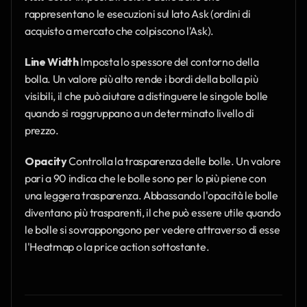
rappresentano le esecuzioni sul lato Ask (ordini di 
acquisto a mercato che colpiscono l'Ask).
Line Width
 Imposta lo spessore del contorno della 
bolla. Un valore più alto rende i bordi della bolla più 
visibili, il che può aiutare a distinguere le singole bolle 
quando si raggruppano a un determinato livello di 
prezzo.
Opacity
 Controlla la trasparenza delle bolle. Un valore 
pari a 90 indica che le bolle sono per lo più piene con 
una leggera trasparenza. Abbassando l'opacità le bolle 
diventano più trasparenti, il che può essere utile quando 
le bolle si sovrappongono per vedere attraverso di esse 
l'Heatmap o la price action sottostante.