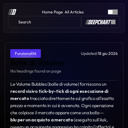
Home Page
All Articles
Search 
Updated:
18 giu 2026
Funzionalità
Bolle di Volume
No headings found on page
Le Volume Bubbles (bolle di volume) forniscono un 
record visivo tick-by-tick di ogni esecuzione di 
mercato
 tracciata direttamente sul grafico all'esatto 
prezzo e momento in cui è avvenuta. Ogni operazione 
che colpisce il mercato appare come una bolla — 
blu per un acquisto a mercato
 (eseguito sull'Ask, 
ovvero un acquirente aggressivo ha colpito l'offerta) e 