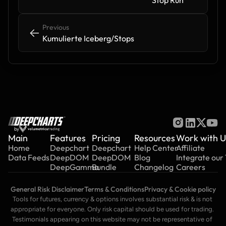
Stop Run
Previous
<-
<-
Kumulierte Iceberg/Stops
by
Main
Features
Pricing
Resources
Work with U
Home
Deepchart
Deepchart
Help Center
Affiliate
Data Feeds
DeepDOM
DeepDOM
Blog
Integrate our
DeepGamma
Bundle
Changelog
Careers
General Risk Disclaimer
Terms & Conditions
Privacy & Cookie policy
Tools for futures, currency & options involves substantial risk & is not 
appropriate for everyone. Only risk capital should be used for trading. 
Testimonials appearing on this website may not be representative of 