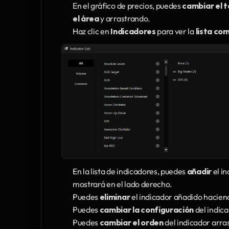
En el gráfico de precios, puedes 
cambiar el t
el área
 y arrastrando.
Haz clic en 
Indicadores
 para ver la 
lista co
En la lista de indicadores, puedes 
añadir
 el i
mostrará en el lado derecho.
Puedes 
eliminar
 el indicador añadido haciendo
Puedes 
cambiar la configuración
 del indic
Puedes 
cambiar el orden
 del indicador arra