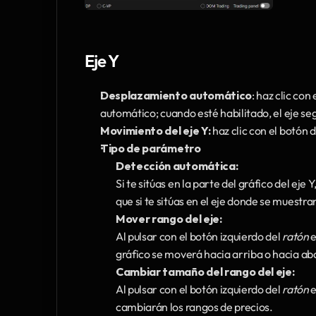
Eje Y
Desplazamiento automático
: haz clic con
automático; cuando esté habilitado, el eje segu
Movimiento del eje Y:
 haz clic con el botón
Tipo de parámetro
Detección automática:
Si te sitúas en la parte del gráfico del eje Y
que si te sitúas en el eje donde se muestr
Mover rango del eje:
Al pulsar con el botón izquierdo del 
ratón
 
gráfico se moverá hacia arriba o hacia ab
Cambiar tamaño del rango del eje:
Al pulsar con el botón izquierdo del 
ratón
 
cambiarán los rangos de precios.