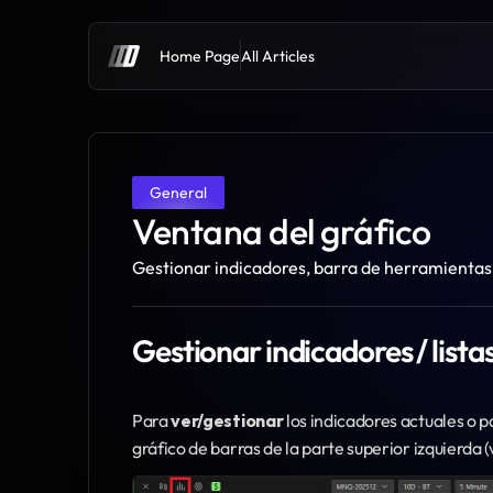
Home Page
All Articles
General
Ventana del gráfico
Gestionar indicadores, barra de herramientas 
Gestionar indicadores / lista
Para 
ver/gestionar
 los indicadores actuales o pa
gráfico de barras de la parte superior izquierda 