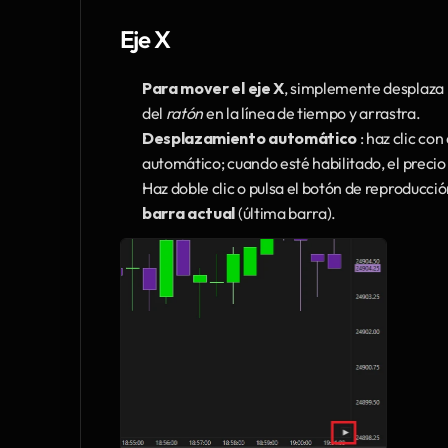
Eje X 
Para mover el eje X
, simplemente desplaza l
del 
ratón
 en la línea de tiempo y arrastra.
Desplazamiento automático
 : haz clic co
automático; cuando esté habilitado, el prec
Haz doble clic o pulsa el botón de reproducció
barra actual
 (última barra).