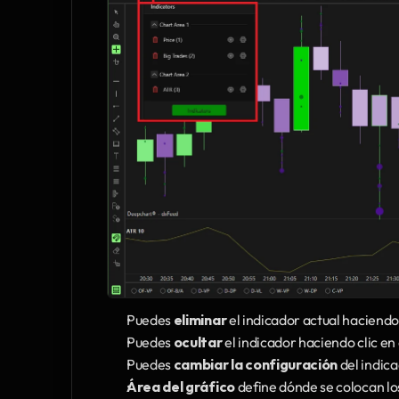
Puedes 
eliminar
 el indicador actual haciendo 
Puedes 
ocultar
 el indicador haciendo clic en 
Puedes
 cambiar la configuración
 del indic
Área del gráfico
 define dónde se colocan lo