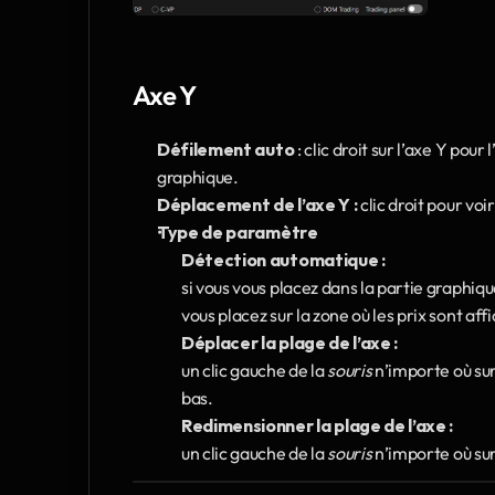
Axe Y
Défilement auto
 : clic droit sur l’axe Y pour 
graphique.
Déplacement de l’axe Y :
 clic droit pour vo
Type de paramètre
Détection automatique :
si vous vous placez dans la partie graphique
vous placez sur la zone où les prix sont af
Déplacer la plage de l’axe :
un clic gauche de la 
souris
 n’importe où sur
bas.
Redimensionner la plage de l’axe :
un clic gauche de la 
souris
 n’importe où su