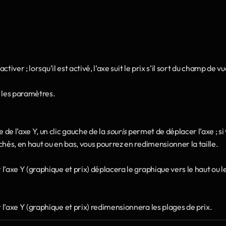
l’activer ; lorsqu’il est activé, l’axe suit le prix s’il sort du champ de vu
ir les paramètres.
 de l’axe Y, un clic gauche de la 
souris
 permet de déplacer l’axe ; si 
fichés, en haut ou en bas, vous pourrez en redimensionner la taille.
 l’axe Y (graphique et prix) déplacera le graphique vers le haut ou le
r l’axe Y (graphique et prix) redimensionnera les plages de prix.