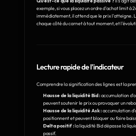
Qu'est-ce que la liquidité passive ?
 Il s'agit 
exemple, si vous placez un ordre d'achat limit à 26 7
immédiatement, il attend que le prix l'atteigne. L
chaque côté du carnet à tout moment, et l'évoluti
Lecture rapide de l'indicateur
Comprendre la signification des lignes est la prem
Hausse de la liquidité Bid :
 accumulation d'or
peuvent soutenir le prix ou provoquer un reb
Hausse de la liquidité Ask :
 accumulation d'o
positionnent et peuvent bloquer ou faire baiss
Delta positif :
 la liquidité Bid dépasse la li
passif.