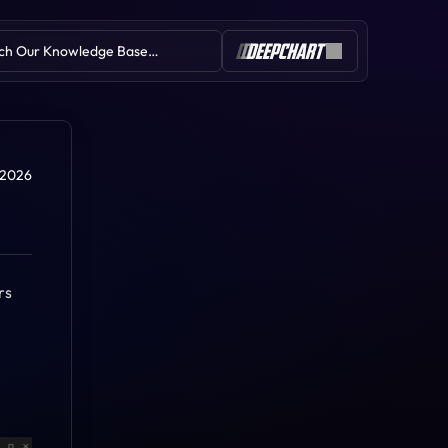
ch Our Knowledge Base…
Table of Contents
n 2026
s 
Delta profond
Scan de liquidité profonde
Deep Reload
Deep Iceberg (détecteur
d'icebergs)