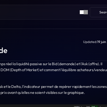
Sear
Updated:
19 jui
nde
 réel la liquidité passive sur le Bid (demande) et l'Ask (offre). Il 
le DOM (Depth of Market) et comment l'équilibre acheteurs/vendeur
'Ask et le Delta, l'indicateur permet de repérer rapidement les zones 
prix avant qu'elles ne soient visibles sur le graphique.