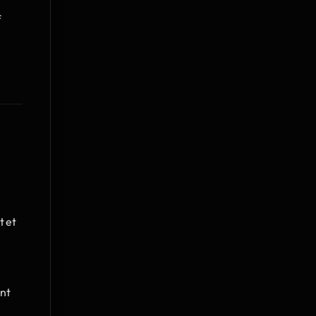
 
 et 
nt 