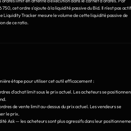
des ordres limit en attente d'exécution dans le carnet d'ordres. Par 
50, cet ordre s'ajoute à la liquidité passive du Bid. Il n'est pas actif
e Liquidity Tracker mesure le volume de cette liquidité passive de 
on de ce ratio.
ière étape pour utiliser cet outil efficacement :
dres d'achat limit sous le prix actuel. Les acheteurs se positionnent
ond.
rdres de vente limit au-dessus du prix actuel. Les vendeurs se 
er le prix.
quidité Ask — les acheteurs sont plus agressifs dans leur positionneme