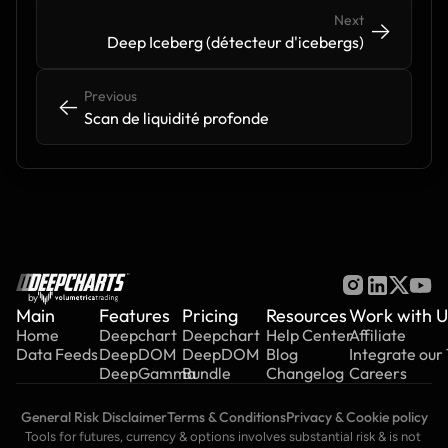
Next
->
->
Deep Iceberg (détecteur d'icebergs)
Previous
<-
<-
Scan de liquidité profonde
by
Main
Features
Pricing
Resources
Work with U
Home
Deepchart
Deepchart
Help Center
Affiliate
Data Feeds
DeepDOM
DeepDOM
Blog
Integrate our
DeepGamma
Bundle
Changelog
Careers
General Risk Disclaimer
Terms & Conditions
Privacy & Cookie policy
Tools for futures, currency & options involves substantial risk & is not 