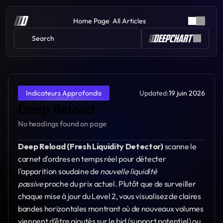
Home Page
All Articles
Search 
Updated:
19 juin 2026
Indicateurs Approfondis
Deep Reload
No headings found on page
Deep Reload (Fresh Liquidity Detector)
 scanne le 
carnet d'ordres en temps réel pour détecter 
l'apparition soudaine de 
nouvelle liquidité 
passive
 proche du prix actuel. Plutôt que de surveiller 
chaque mise à jour du Level 2, vous visualisez de claires 
bandes horizontales montrant où de nouveaux volumes 
viennent d'être ajoutés sur le bid (support potentiel) ou 