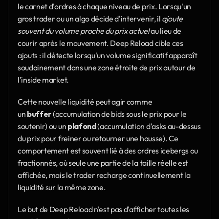
le carnet d'ordres à chaque niveau de prix. Lorsqu'un 
gros trader ou un algo décide d'intervenir, il 
ajoute 
souvent du volume proche du prix actuel
 au lieu de 
courir après le mouvement. Deep Reload cible ces 
ajouts : il détecte lorsqu'un volume significatif apparaît 
soudainement dans une zone étroite de prix autour de 
l'inside market.
Cette nouvelle liquidité peut agir comme 
un 
buffer
 (accumulation de bids sous le prix pour le 
soutenir) ou un 
plafond
 (accumulation d'asks au-dessus 
du prix pour freiner ou retourner une hausse). Ce 
comportement est souvent lié à des ordres icebergs ou 
fractionnés, où seule une partie de la taille réelle est 
affichée, mais le trader recharge continuellement la 
liquidité sur la même zone. 
Le but de Deep Reload n'est pas d'afficher toutes les 