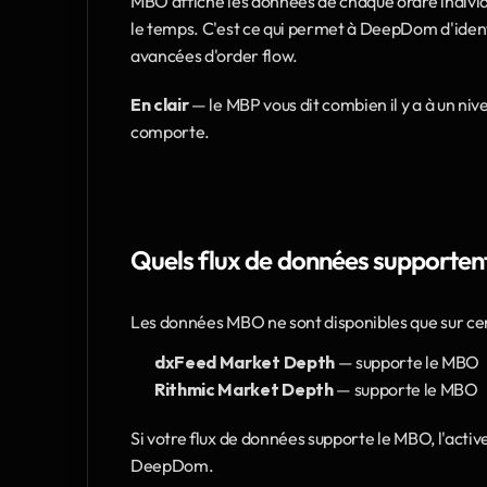
MBO affiche les données de chaque ordre individue
le temps. C'est ce qui permet à DeepDom d'identif
avancées d'order flow.
En clair
 — le MBP vous dit combien il y a à un niv
comporte.
Quels flux de données supporten
Les données MBO ne sont disponibles que sur ce
dxFeed Market Depth
 — supporte le MBO
Rithmic Market Depth
 — supporte le MBO
Si votre flux de données supporte le MBO, l'active
DeepDom.