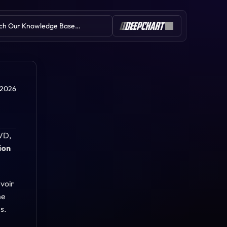
ch Our Knowledge Base…
Table of Contents
. 2026
VD, 
ion 
Replay Tick Data
Heatmap
Bulles de volume
La plupart des traders regardent un graphique de prix et voient ce qui s'est déjà passé. La Heatmap vous permet de voir 
e 
. 