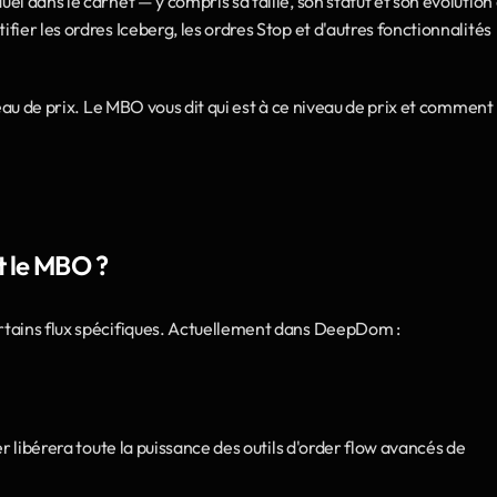
l dans le carnet — y compris sa taille, son statut et son évolution 
ier les ordres Iceberg, les ordres Stop et d'autres fonctionnalités 
eau de prix. Le MBO vous dit qui est à ce niveau de prix et comment il
t le MBO ?
rtains flux spécifiques. Actuellement dans DeepDom :
r libérera toute la puissance des outils d'order flow avancés de 