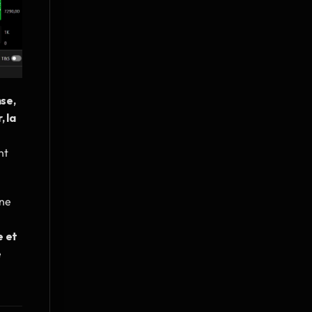
se, 
 la 
t 
ne 
 et 
 