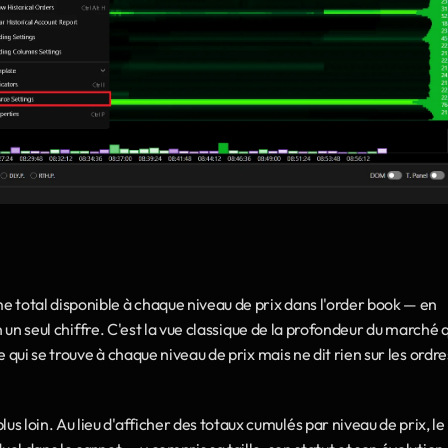
 total disponible à chaque niveau de prix dans l'order book — en 
n un seul chiffre. C'est la vue classique de la profondeur du marché q
 qui se trouve à chaque niveau de prix mais ne dit rien sur les ordres
us loin. Au lieu d'afficher des totaux cumulés par niveau de prix, le 