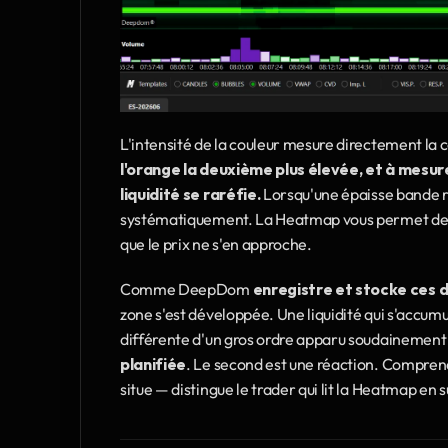
L'intensité de la couleur mesure directement la 
l'orange la deuxième plus élevée, et à mesure qu
liquidité se raréfie.
 Lorsqu'une épaisse bande ro
systématiquement. La Heatmap vous permet de
que le prix ne s'en approche.
Comme DeepDom 
enregistre et stocke ces 
zone s'est développée. Une liquidité qui s'accum
différente d'un gros ordre apparu soudainement à
planifiée
. Le second est une réaction. Comprend
situe — distingue le trader qui lit la Heatmap en 