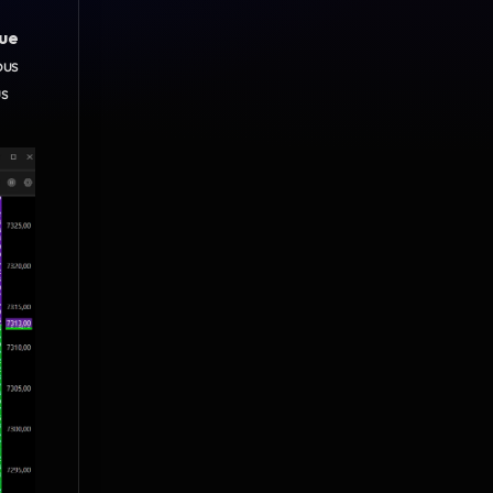
vue
us 
s 