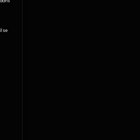
dans 
 se 