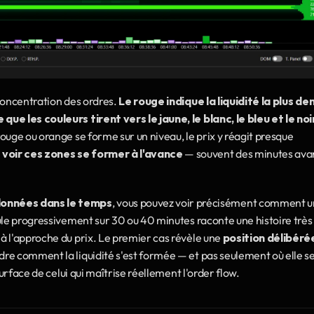
concentration des ordres. 
Le rouge indique la liquidité la plus den
e les couleurs tirent vers le jaune, le blanc, le bleu et le noir,
uge ou orange se forme sur un niveau, le prix y réagit presque 
 
voir ces zones se former à l'avance
 — souvent des minutes avan
données dans le temps
, vous pouvez voir précisément comment u
ule progressivement sur 30 ou 40 minutes raconte une histoire très 
 l'approche du prix. Le premier cas révèle une 
position délibérée
re comment la liquidité s'est formée — et pas seulement où elle se
surface de celui qui maîtrise réellement l'order flow.