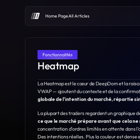
Home Page
All Articles
Fonctionnalités
Heatmap
La Heatmap est le cœur de DeepDom et la raison 
VWAP — ajoutent du contexte et de la confirmation
globale de l'intention du marché, répartie si
ce que le marché prépare avant que cela ne 
concentration d'ordres limités en attente dans l'o
Des intentions réelles. Plus la couleur est dense e