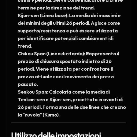
ultimi 9 periodi. Serve come indicatore a breve 
termine per la direzione del trend.
Kijun-sen (Linea base): La media dei massimi e 
dei minimi degli ultimi 26 periodi. Agisce come 
supporto/resistenza e può essere utilizzata 
per identificare potenziali cambiamenti di 
trend.
Chikou Span (Linea di ritardo): Rappresenta il 
prezzo di chiusura spostato indietro di 26 
periodi. Viene utilizzata per confrontare il 
prezzo attuale con il movimento dei prezzi 
passato.
Senkou Span: Calcolata come la media di 
Tenkan-sen e Kijun-sen, proiettata in avanti di 
26 periodi. Forma una delle due linee che creano 
la "nuvola" (Kumo).
Utilizzo delle impostazioni