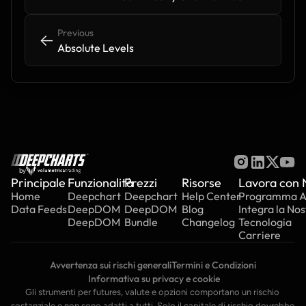
Previous
<-
<-
Absolute Levels
by
Principale
Funzionalità
Prezzi
Risorse
Lavora con 
Home
Deepchart
Deepchart
Help Center
Programma Aff
Data Feeds
DeepDOM
DeepDOM
Blog
Integra la Nos
DeepDOM
Bundle
Changelog
Tecnologia
Carriere
Avvertenza sui rischi generali
Termini e Condizioni
 Informativa su privacy e cookie
Gli strumenti per futures, valute e opzioni comportano un rischio 
sostanziale e non sono adatti a tutti. Solo il capitale di rischio dovrebbe 