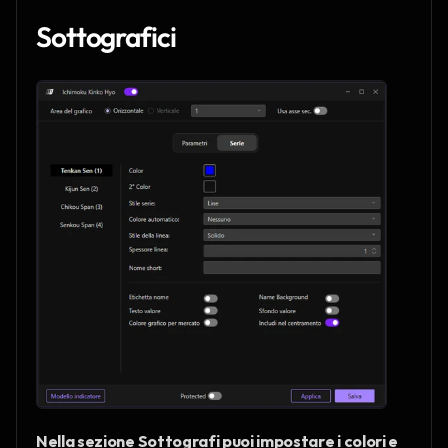
Sottografici
Nella sezione Sottografi puoi impostare i colori e 