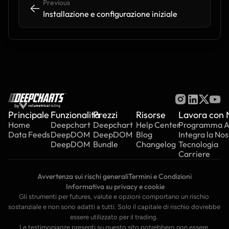
Previous
<-
<-
Installazione e configurazione iniziale
by
Principale
Funzionalità
Prezzi
Risorse
Lavora con 
Home
Deepchart
Deepchart
Help Center
Programma Aff
Data Feeds
DeepDOM
DeepDOM
Blog
Integra la Nos
DeepDOM
Bundle
Changelog
Tecnologia
Carriere
Avvertenza sui rischi generali
Termini e Condizioni
 Informativa su privacy e cookie
Gli strumenti per futures, valute e opzioni comportano un rischio 
sostanziale e non sono adatti a tutti. Solo il capitale di rischio dovrebbe 
essere utilizzato per il trading. 
Le testimonianze presenti su questo sito potrebbero non essere 