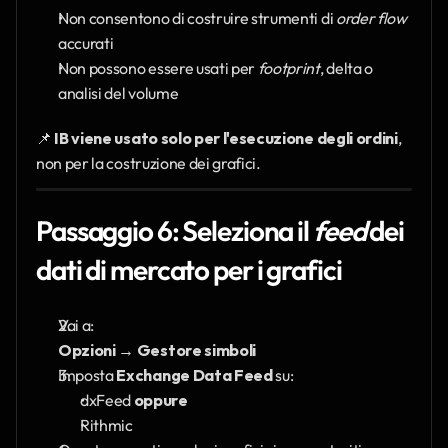
Non consentono di costruire strumenti di 
order flow
accurati
Non possono essere usati per 
footprint
, delta o 
analisi del volume
📌 
IB viene usato solo per l'esecuzione degli ordini
, 
non per la costruzione dei grafici.
Passaggio 6: Seleziona il 
feed
 dei 
dati di mercato per i grafici
Vai a:
Opzioni → Gestore simboli
Imposta 
Exchange Data Feed
 su:
dxFeed 
oppure
Rithmic