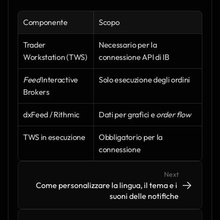
Componente
Scopo
Trader 
Necessario per la 
Workstation (TWS)
connessione API di IB
Feed
 Interactive 
Solo esecuzione degli ordini
Brokers
dxFeed / Rithmic
Dati per grafici e 
order flow
TWS in esecuzione
Obbligatorio per la 
connessione
Next
->
->
Come personalizzare la lingua, il tema e i 
suoni delle notifiche