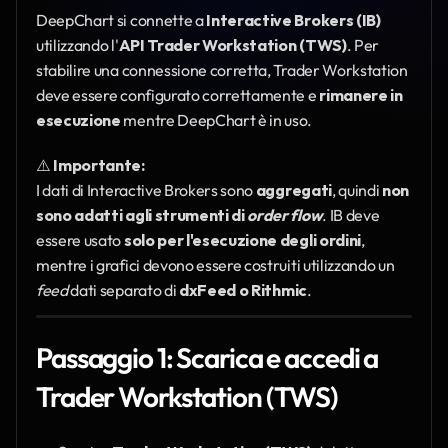
DeepChart si connette a 
Interactive Brokers (IB)
utilizzando l'
API Trader Workstation (TWS)
. Per 
stabilire una connessione corretta, Trader Workstation 
deve essere configurato correttamente e 
rimanere in 
esecuzione
 mentre DeepChart è in uso.
⚠️ 
Importante:
I dati di Interactive Brokers sono 
aggregati
, quindi 
non 
sono adatti agli strumenti di 
order flow
. IB deve 
essere usato 
solo per l'esecuzione degli ordini
, 
mentre i grafici devono essere costruiti utilizzando un 
feed
 dati separato di 
dxFeed o Rithmic
.
Passaggio 1: Scarica e accedi a 
Trader Workstation (TWS)