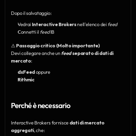
Dopo il salvataggio:
Vedrai 
Interactive Brokers
 nell'elenco dei 
feed
Connetti il 
feed 
IB
⚠️ 
Passaggio critico (Molto importante)
Devi collegare anche un 
feed
 separato di dati di 
mercato
:
dxFeed
 oppure
Rithmic
Perché è necessario
Interactive Brokers fornisce 
dati di mercato 
aggregati
, che: