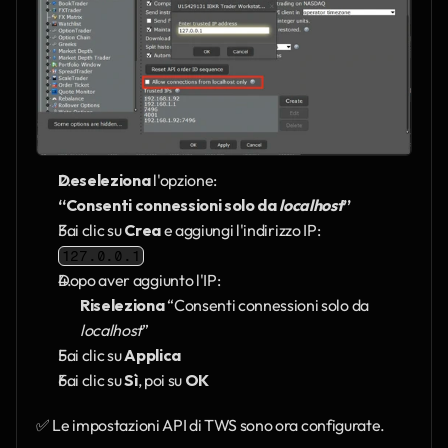
Deseleziona
 l'opzione:
“Consenti connessioni solo da 
localhost
”
Fai clic su 
Crea
 e aggiungi l'indirizzo IP:
127.0.0.1
Dopo aver aggiunto l'IP:
Riseleziona
 “Consenti connessioni solo da 
localhost
”
Fai clic su 
Applica
Fai clic su 
Sì
, poi su 
OK
✅ Le impostazioni API di TWS sono ora configurate.