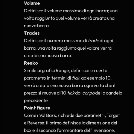
Volume
Definisce il volume massimo di ogni barra; una 
volta raggiunto quel volume verrà creata una 
nuova barra.
Trades
Definisce il numero massimo di 
trade 
di ogni 
barra; una volta raggiunto quel valore verrà 
creata una nuova barra.
Renko
Simile ai grafici Range, definisce un certo 
parametro in termini di 
tick
, ad esempio 10; 
verrà creata una nuova barra ogni volta che il 
prezzo si muove di 10 
tick 
dal 
corpo 
della candela 
precedente
Point figure
Come i Vol Bars, richiede due parametri, Target 
e Reverse: il primo definisce la dimensione del 
box e il secondo l'ammontare dell'inversione. 