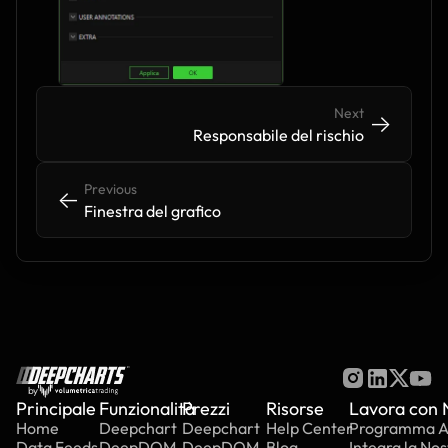
Next
->
->
Responsabile del rischio
Previous
<-
<-
Finestra del grafico
by
Principale
Funzionalità
Prezzi
Risorse
Lavora con 
Home
Deepchart
Deepchart
Help Center
Programma Aff
Data Feeds
DeepDOM
DeepDOM
Blog
Integra la Nos