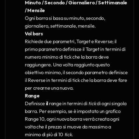
Minuto / Secondo / Giornaliero / Settimanale 
/ Mensile
Ogni barra si basa su minuto, secondo, 
giornaliero, settimanale, mensile. 
Vol bars
Richiede due parametri, Target e Reverse; il 
primo parametro definisce il Target in termini di 
numero minimo di tick che la barra deve 
raggiungere. Una volta raggiunto questo 
obiettivo minimo, il secondo parametro definisce 
il Reverse in termini di tick che la barra deve fare 
per crearne una nuova.
Range
Definisce 
il
 range in termini di 
tick 
di ogni singola 
barra. Per esempio, se è impostato un grafico 
Range 10, ogni nuova barra verrà creata ogni 
volta che il prezzo si muove da massimo a 
minimo di più di 10 
tick.