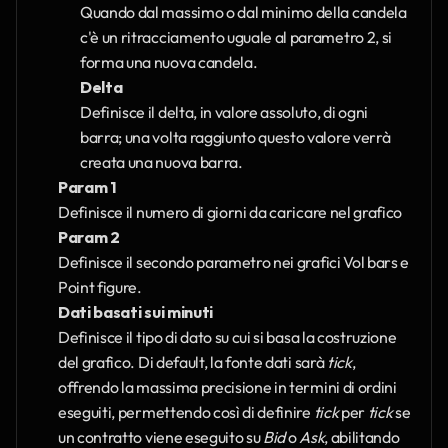
Quando dal massimo o dal minimo della candela 
c'è un ritracciamento uguale al parametro 2, si 
forma una nuova candela.
Delta
Definisce il delta, in valore assoluto, di ogni 
barra; una volta raggiunto questo valore verrà 
creata una nuova barra.
Param 1
Definisce il numero di giorni da caricare nel grafico
Param 2
Definisce il secondo parametro nei grafici Vol bars e 
Point figure.
Dati basati sui minuti
Definisce il tipo di dato su cui si basa la costruzione 
del grafico. Di default, la fonte dati sarà 
tick
, 
offrendo la massima precisione in termini di ordini 
eseguiti, permettendo così di definire 
tick
 per
 tick 
se 
un contratto viene eseguito su 
Bid
 o 
Ask
, abilitando 