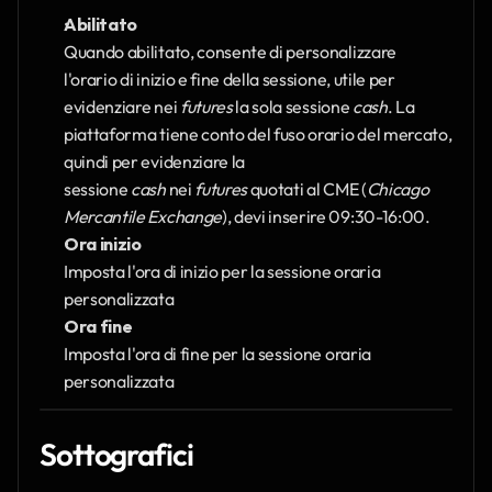
Abilitato
Quando abilitato, consente di personalizzare 
l'orario di inizio e fine della sessione, utile per 
evidenziare nei 
futures 
la sola sessione 
cash
. La 
piattaforma tiene conto del fuso orario del mercato, 
quindi per evidenziare la 
sessione 
cash
 nei 
futures
 quotati al CME (
Chicago 
Mercantile Exchange
), devi inserire 09:30-16:00.
Ora inizio
Imposta l'ora di inizio per la sessione oraria 
personalizzata
Ora fine
Imposta l'ora di fine per la sessione oraria 
personalizzata
Sottografici