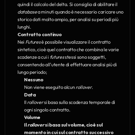
quindi il calcolo del delta. Si consiglia di abilitare il 
database
 a minuti quando è necessario caricare uno 
storico dati molto ampio, per analisi su periodi più 
lunghi.
Contratto continuo
Nei 
Futures
 è possibile visualizzare il contratto 
sintetico, cioè quel contratto che combina le varie 
scadenze a cui i 
futures 
stessi sono soggetti, 
consentendo all'utente di effettuare analisi più di 
lungo periodo; 
Nessuno
Non viene eseguito alcun 
rollover
.
Data
Il 
rollover 
si basa sulla scadenza temporale di 
ogni singolo contratto.
Volume
Il 
rollover 
si basa sul volume, cioè sul 
momento in cui sul contratto successivo 