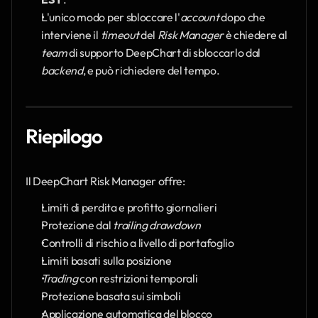
L'unico modo per sbloccare l'
account
 dopo che 
interviene il 
timeout 
del
 Risk Manager 
è chiedere al 
team
 di supporto DeepChart di sbloccarlo dal 
backend
, e può richiedere del tempo. 
Riepilogo
Il DeepChart
Risk Manager offre:
Limiti di perdita e profitto giornalieri
Protezione dal 
trailing drawdown
Controlli di rischio a livello di portafoglio
Limiti basati sulla posizione
Trading
 con restrizioni temporali
Protezione basata sui simboli
Applicazione automatica del blocco