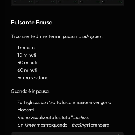
Pulsante Pausa
Ti consente di mettere in pausa il 
trading
 per:
1 minuto
10 minuti
30 minuti
60 minuti
Intera sessione
Quando è in pausa:
Tutti gli 
account
 sotto la connessione vengono 
bloccati
Viene visualizzato lo stato “
Lockout
”
Un 
timer
 mostra quando il 
trading
 riprenderà