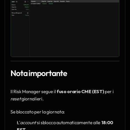
Nota importante
Il Risk Manager segue il 
fuso orario CME (EST)
 per i 
reset
 giornalieri.
Se bloccato per la giornata:
L'
account
 si sblocca automaticamente alle 
18:00 
EST
.