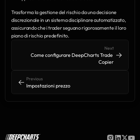
Trasforma la gestione del rischio da una decisione 
discrezionale in un sistema disciplinare automatizzato, 
assicurando che i trader seguano rigorosamente il loro 
piano di rischio predefinito.
Next
->
->
Come configurare DeepCharts Trade 
Copier
Previous
<-
<-
Impostazioni prezzo