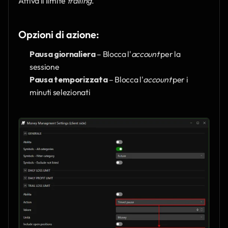
Attiva il limite 
trailing
.
Opzioni di azione:
Pausa giornaliera
 – Blocca l'
account
 per la 
sessione
Pausa temporizzata
 – Blocca l'
account
 per i 
minuti selezionati