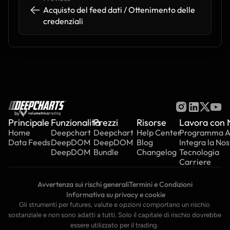
<-
<-
Acquisto del feed dati / Ottenimento delle 
credenziali
by
Principale
Funzionalità
Prezzi
Risorse
Lavora con 
Home
Deepchart
Deepchart
Help Center
Programma Aff
Data Feeds
DeepDOM
DeepDOM
Blog
Integra la Nos
DeepDOM
Bundle
Changelog
Tecnologia
Carriere
Avvertenza sui rischi generali
Termini e Condizioni
 Informativa su privacy e cookie
Gli strumenti per futures, valute e opzioni comportano un rischio 
sostanziale e non sono adatti a tutti. Solo il capitale di rischio dovrebbe 
essere utilizzato per il trading. 