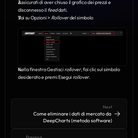
Assicurati di aver chiuso il grafico dei prezzi e 
disconnesso il 
feed
 dati.
Vai su Opzioni > 
Rollover
 del simbolo
Nella finestra Gestisci 
rollover
, fai clic sul simbolo 
desiderato e premi Esegui 
rollover.
Next
->
->
Come eliminare i dati di mercato da 
DeepCharts (metodo software)
Previous