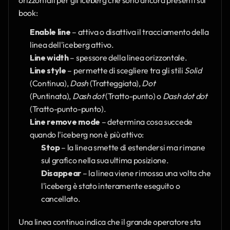
book:
Enable line
 – attiva o disattiva il tracciamento della 
linea dell'iceberg attivo.
Line width
 – spessore della linea orizzontale.
Line style
 – permette di scegliere tra gli stili 
Solid
(Continua), 
Dash
 (Tratteggiata), 
Dot
(Puntinata), 
Dash dot
 (Tratto-punto) o 
Dash dot dot
(Tratto-punto-punto).
Line remove mode
 – determina cosa succede 
quando l'iceberg non è più attivo:
Stop
 – la linea smette di estendersi ma rimane 
sul grafico nella sua ultima posizione.
Disappear
 – la linea viene rimossa una volta che 
l'iceberg è stato interamente eseguito o 
cancellato.
Una linea continua indica che il grande operatore sta 