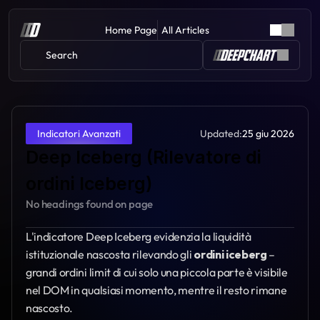
Home Page
All Articles
Search 
Updated:
25 giu 2026
Indicatori Avanzati
Deep Iceberg (Rilevatore di 
ordini Iceberg)
No headings found on page
L'indicatore Deep Iceberg evidenzia la liquidità 
istituzionale nascosta rilevando gli 
ordini iceberg
 – 
grandi ordini limit di cui solo una piccola parte è visibile 
nel DOM in qualsiasi momento, mentre il resto rimane 
nascosto. 