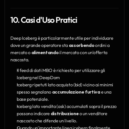
10. Casi d'Uso Pratici
Deep Iceberg è particolarmente utile per individuare 
dove un grande operatore sta 
assorbendo
 ordini a 
mercato o 
alimentando
 il mercato con un'offerta 
nascosta.
Il feed di dati MBO è richiesto per utilizzare gli 
Iceberg nel DeepDom
Iceberg ripetuti lato acquisto (bid) vicino ai minimi 
spesso segnalano 
accumulazione furtiva
 e una 
base potenziale.
Iceberg lato vendita (ask) accumulati sopra il prezzo 
possono indicare 
distribuzione
 o un venditore 
nascosto che difende un livello.
Quando un'importante linea iceberg finalmente 