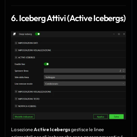
6. Iceberg Attivi (Active Icebergs)
La sezione 
Active Icebergs
 gestisce le linee 
orizzontali per gli iceberg che sono ancora presenti sul 