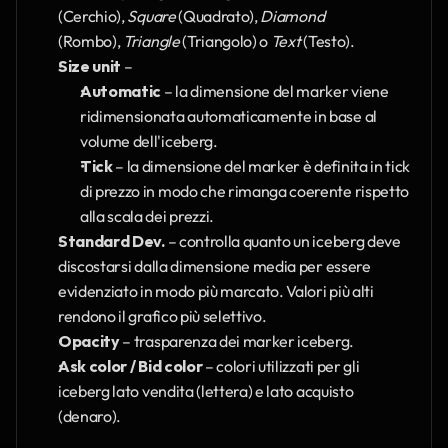
(Cerchio), 
Square
 (Quadrato), 
Diamond
(Rombo), 
Triangle
 (Triangolo) o 
Text
 (Testo).
Size unit
 –
Automatic
 – la dimensione del marker viene 
ridimensionata automaticamente in base al 
volume dell'iceberg.
Tick
 – la dimensione del marker è definita in tick 
di prezzo in modo che rimanga coerente rispetto 
alla scala dei prezzi.
Standard Dev.
 – controlla quanto un iceberg deve 
discostarsi dalla dimensione media per essere 
evidenziato in modo più marcato. Valori più alti 
rendono il grafico più selettivo.
Opacity
 – trasparenza dei marker iceberg.
Ask color / Bid color
 – colori utilizzati per gli 
iceberg lato vendita (lettera) e lato acquisto 
(denaro).