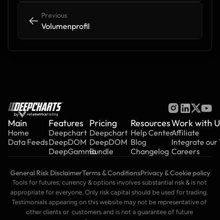
Previous
<-
<-
Volumenprofil
by
Main
Features
Pricing
Resources
Work with U
Home
Deepchart
Deepchart
Help Center
Affiliate
Data Feeds
DeepDOM
DeepDOM
Blog
Integrate our
DeepGamma
Bundle
Changelog
Careers
General Risk Disclaimer
Terms & Conditions
Privacy & Cookie policy
Tools for futures, currency & options involves substantial risk & is not 
appropriate for everyone. Only risk capital should be used for trading. 
Testimonials appearing on this website may not be representative of 
other clients or  customers and is not a guarantee of future 