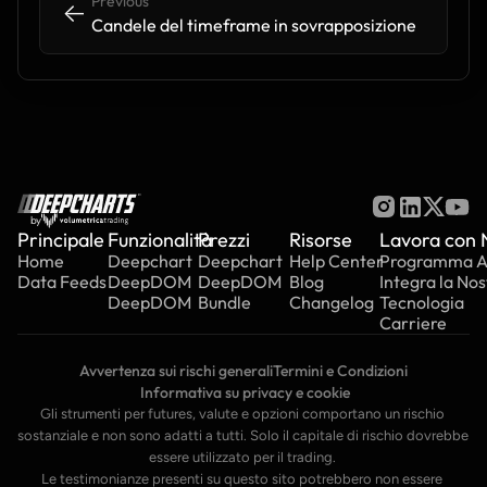
Previous
<-
<-
Candele del timeframe in sovrapposizione
by
Principale
Funzionalità
Prezzi
Risorse
Lavora con 
Home
Deepchart
Deepchart
Help Center
Programma Aff
Data Feeds
DeepDOM
DeepDOM
Blog
Integra la Nos
DeepDOM
Bundle
Changelog
Tecnologia
Carriere
Avvertenza sui rischi generali
Termini e Condizioni
 Informativa su privacy e cookie
Gli strumenti per futures, valute e opzioni comportano un rischio 
sostanziale e non sono adatti a tutti. Solo il capitale di rischio dovrebbe 
essere utilizzato per il trading. 
Le testimonianze presenti su questo sito potrebbero non essere 