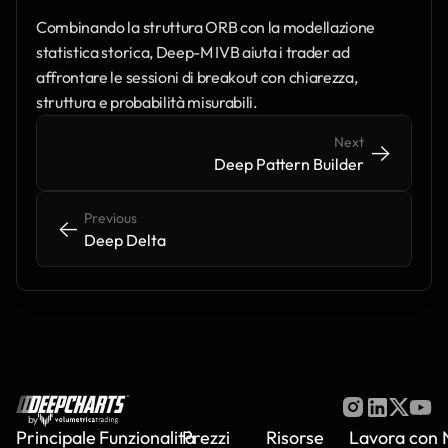
Combinando la struttura ORB con la modellazione 
statistica storica, Deep-M IVB aiuta i trader ad 
affrontare le sessioni di breakout con chiarezza, 
struttura e probabilità misurabili.
Next
->
->
Deep Pattern Builder
Previous
<-
<-
Deep Delta
by
Principale
Funzionalità
Prezzi
Risorse
Lavora con 