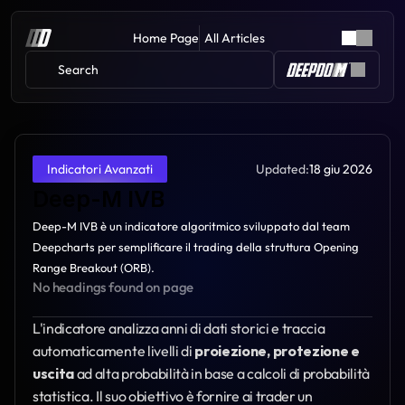
Home Page
All Articles
Search 
Updated:
18 giu 2026
Indicatori Avanzati
Deep-M IVB
Deep-M IVB è un indicatore algoritmico sviluppato dal team 
Deepcharts per semplificare il trading della struttura Opening 
Range Breakout (ORB).
No headings found on page
L'indicatore analizza anni di dati storici e traccia 
automaticamente livelli di 
proiezione, protezione e 
uscita
 ad alta probabilità in base a calcoli di probabilità 
statistica. Il suo obiettivo è fornire ai trader un 