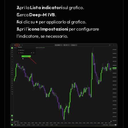
Apri la 
Lista indicatori
 sul grafico.
Cerca 
Deep-M IVB
.
Fai clic su 
+
 per applicarlo al grafico.
Apri l'
icona Impostazioni
 per configurare 
l'indicatore, se necessario.