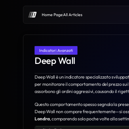
Home Page
All Articles
Indicatori Avanzati
Deep Wall
Deep Wall è un indicatore specializzato svilupp
per monitorare il comportamento del prezzo sui liv
assorbono gli ordini aggressivi, causando il riget
Questo comportamento spesso segnala la presen
Deep Wall non compare frequentemente—si osser
Londra
, comparendo solo poche volte alla sett