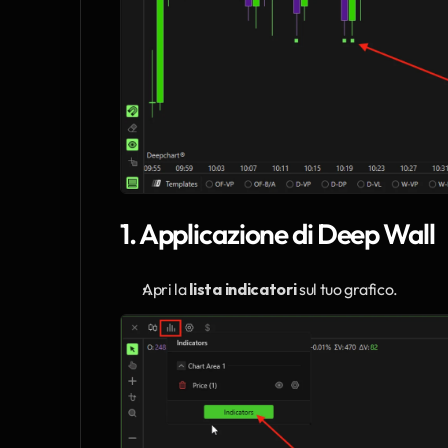
1. Applicazione di Deep Wall
Apri la 
lista indicatori
 sul tuo grafico.