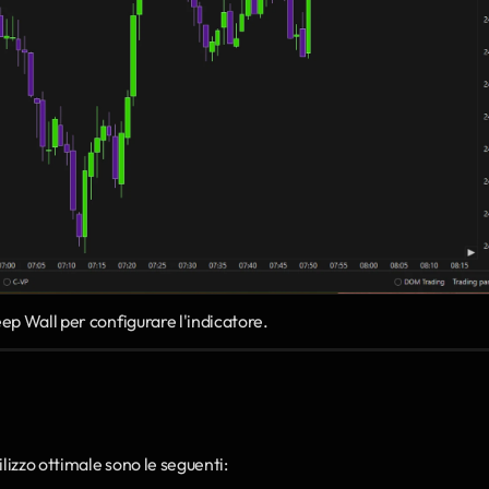
ep Wall per configurare l'indicatore.
tilizzo ottimale sono le seguenti: