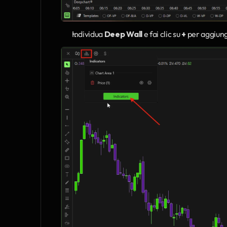
Individua 
Deep Wall
 e fai clic su 
+
 per aggiung