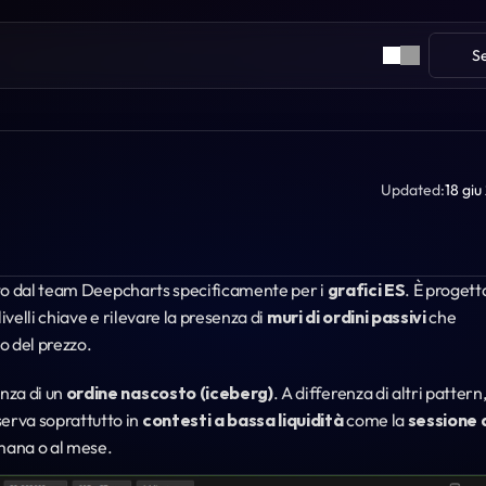
S
Updated:
18 gi
ato dal team Deepcharts specificamente per i 
grafici ES
. È progett
elli chiave e rilevare la presenza di 
muri di ordini passivi
 che 
to del prezzo.
za di un 
ordine nascosto (iceberg)
. A differenza di altri pattern,
va soprattutto in 
contesti a bassa liquidità
 come la 
sessione d
imana o al mese.