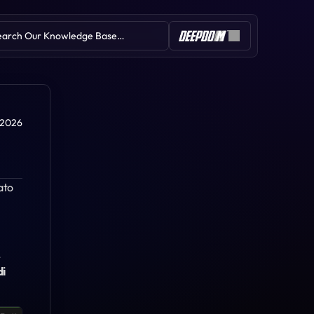
earch Our Knowledge Base…
Table of Contents
u 2026
ato 
Deep Pattern Builder
Deep-M IVB
Deep Wall
NQ M Effort
 
Deep V-Tracker
i 