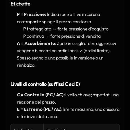
Etichette
P = Pressione:
 Indica zone attive in cui una 
controparte spinge il prezzo con forza.
P tratteggiata → forte pressione d'acquisto
P continua → forte pressione di vendita
A = Assorbimento:
 Zone in cui gli ordini aggressivi 
vengono bloccati da ordini passivi (ordini limite). 
Spesso segnala una possibile inversione o un 
rimbalzo.
Livelli di controllo (suffissi C ed E)
C = Controllo (PC / AC):
 livello chiave; aspettati una 
reazione del prezzo.
E = Estremo (PE / AE):
 limite massimo; una chiusura 
oltre invalida la zona.