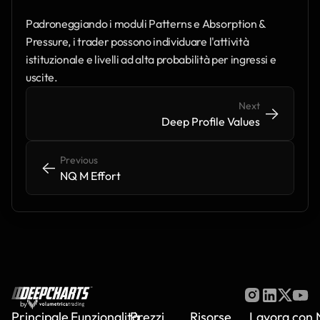
Padroneggiando i moduli Patterns e Absorption & 
Pressure, i trader possono individuare l'attività 
istituzionale e livelli ad alta probabilità per ingressi e 
uscite.
Next
->
->
Deep Profile Values
Previous
<-
<-
NQ M Effort
by
Principale
Funzionalità
Prezzi
Risorse
Lavora con 