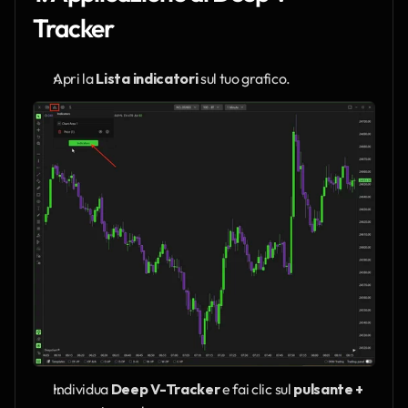
Tracker
Apri la 
Lista indicatori
 sul tuo grafico.
Individua 
Deep V-Tracker
 e fai clic sul 
pulsante +