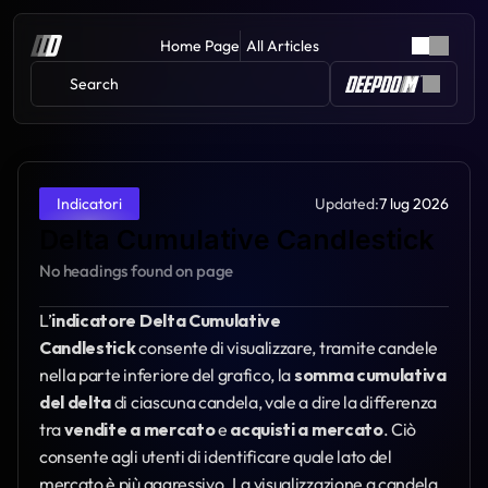
Home Page
All Articles
Search 
Updated:
7 lug 2026
Indicatori
Delta Cumulative Candlestick
No headings found on page
L’
indicatore Delta Cumulative 
Candlestick
 consente di visualizzare, tramite candele 
nella parte inferiore del grafico, la 
somma cumulativa 
del delta
 di ciascuna candela, vale a dire la differenza 
tra 
vendite a mercato
 e 
acquisti a mercato
. Ciò 
consente agli utenti di identificare quale lato del 
mercato è più aggressivo. La visualizzazione a candela 