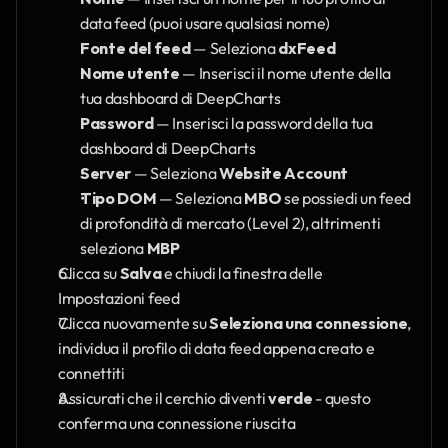
data feed (puoi usare qualsiasi nome)
Fonte del feed
 — Seleziona 
dxFeed
Nome utente
 — Inserisci il nome utente della 
tua dashboard di DeepCharts
Password
 — Inserisci la password della tua 
dashboard di DeepCharts
Server
 — Seleziona 
Website Account
Tipo DOM
 — Seleziona 
MBO
 se possiedi un feed 
di profondità di mercato (Level 2), altrimenti 
seleziona 
MBP
Clicca su 
Salva
 e chiudi la finestra delle 
Impostazioni feed
Clicca nuovamente su 
Seleziona una connessione
, 
individua il profilo di data feed appena creato e 
connettiti
Assicurati che il cerchio diventi 
verde
 - questo 
conferma una connessione riuscita