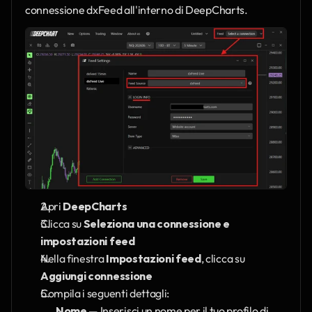
connessione dxFeed all'interno di DeepCharts.
Apri 
DeepCharts
Clicca su 
Seleziona una connessione e 
impostazioni feed
Nella finestra 
Impostazioni feed
, clicca su 
Aggiungi connessione
Compila i seguenti dettagli:
Nome
 — Inserisci un nome per il tuo profilo di 