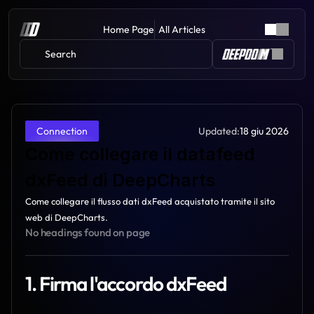
Home Page
All Articles
Search 
Updated:
18 giu 2026
Connection
Come collegare il datafeed 
dxFeed di DeepCharts
Come collegare il flusso dati dxFeed acquistato tramite il sito 
web di DeepCharts.
No headings found on page
1. Firma l'accordo dxFeed