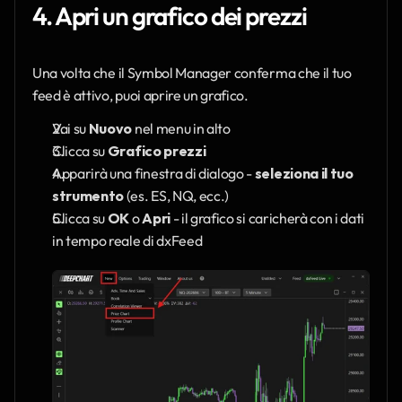
4. Apri un grafico dei prezzi
Una volta che il Symbol Manager conferma che il tuo 
feed è attivo, puoi aprire un grafico.
Vai su 
Nuovo
 nel menu in alto
Clicca su 
Grafico prezzi
Apparirà una finestra di dialogo - 
seleziona il tuo 
strumento
 (es. ES, NQ, ecc.)
Clicca su 
OK
 o 
Apri
 - il grafico si caricherà con i dati 
in tempo reale di dxFeed