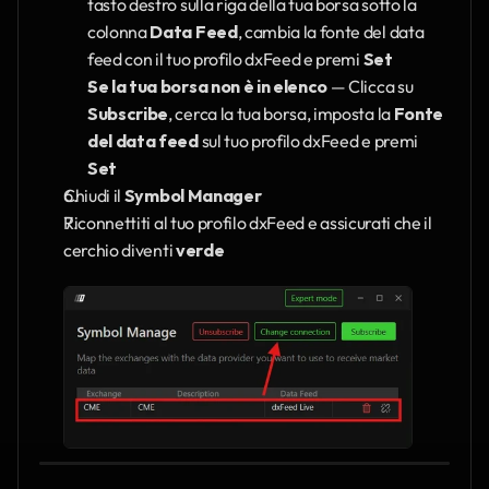
tasto destro sulla riga della tua borsa sotto la 
colonna 
Data Feed
, cambia la fonte del data 
feed con il tuo profilo dxFeed e premi 
Set
Se la tua borsa non è in elenco
 — Clicca su 
Subscribe
, cerca la tua borsa, imposta la 
Fonte 
del data feed
 sul tuo profilo dxFeed e premi 
Set
Chiudi il 
Symbol Manager
Riconnettiti al tuo profilo dxFeed e assicurati che il 
cerchio diventi 
verde