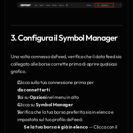
3. Configura il Symbol Manager
Una volta connesso dxFeed, verifica che il data feed sia 
collegato alle borse corrette prima di aprire qualsiasi 
grafico.
Clicca sulla tua connessione prima per 
disconnetterti
Vai su 
Opzioni
 nel menu in alto
Clicca su 
Symbol Manager
Verifica che la tua borsa preferita sia in elenco e 
impostata sul tuo profilo dxFeed:
Se la tua borsa è già in elenco
 — Clicca con il 