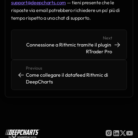
support@deepcharts.com
 — tieni presente che le 
risposte via email potrebbero richiedere un po' più di 
tempo rispetto a una chat di supporto.
Next
->
->
Connessione a Rithmic tramite il plugin 
RTrader Pro
Previous
<-
<-
Come collegare il datafeed Rithmic di 
DeepCharts
by