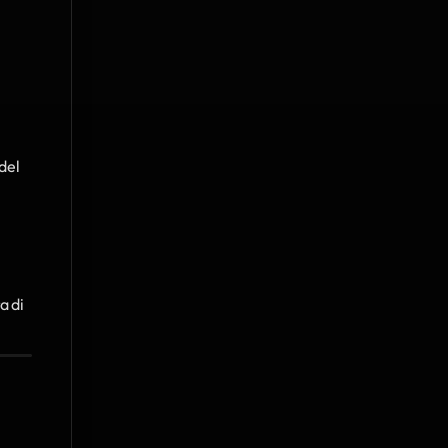
del 
 di 