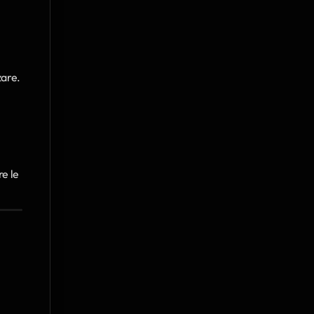
are. 
e le 