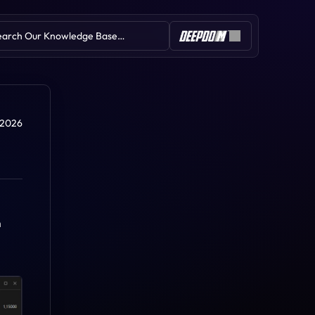
earch Our Knowledge Base…
Table of Contents
 2026
Stop Spotter (Stop Run)
Proiezioni Vwap
 
Statistiche di mercato
Statistiche sulle candele
Speed of tape