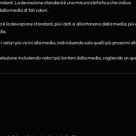
ndard. La deviazione standard è una misura statistica che indica 
alla media di tali valori.
ta è la deviazione standard, più i dati si allontanano dalla media; più è
dia.
a i valori più vicini alla media, individuando solo quelli più prossimi all
selezione includendo valori più lontani dalla media, cogliendo un qu