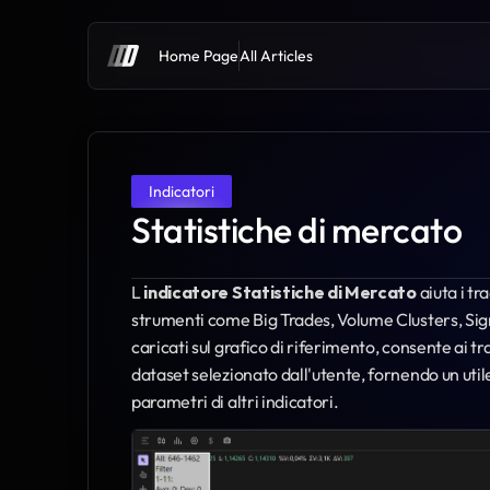
Home Page
All Articles
Indicatori
Statistiche di mercato
L 
indicatore Statistiche di Mercato
 aiuta i t
strumenti come Big Trades, Volume Clusters, Signi
caricati sul grafico di riferimento, consente ai tra
dataset selezionato dall'utente, fornendo un utile q
parametri di altri indicatori.