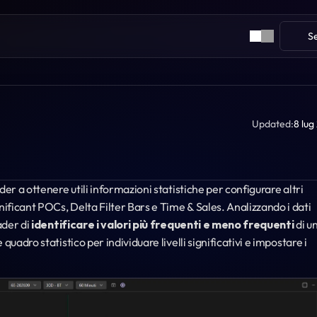
S
Updated:
8 lug
rader a ottenere utili informazioni statistiche per configurare altri 
ficant POCs, Delta Filter Bars e Time & Sales. Analizzando i dati 
der di 
identificare i valori più frequenti e meno frequenti
 di un
uadro statistico per individuare livelli significativi e impostare i 