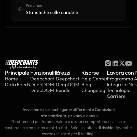
Previous
<-
<-
Statistiche sulle candele
by
Principale
Funzionalità
Prezzi
Risorse
Lavora con 
Home
Deepchart
Deepchart
Help Center
Programma Aff
Data Feeds
DeepDOM
DeepDOM
Blog
Integra la Nos
DeepDOM
Bundle
Changelog
Tecnologia
Carriere
Avvertenza sui rischi generali
Termini e Condizioni
 Informativa su privacy e cookie
Gli strumenti per futures, valute e opzioni comportano un rischio 
sostanziale e non sono adatti a tutti. Solo il capitale di rischio dovrebbe 
essere utilizzato per il trading. 