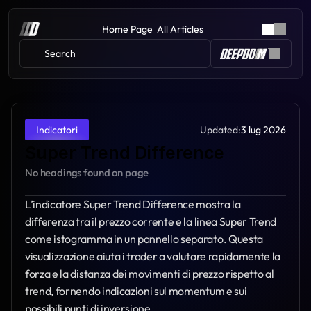
Home Page
All Articles
Search 
Updated:
3 lug 2026
Indicatori
Super Trend Difference
No headings found on page
L’indicatore Super Trend Difference mostra la 
differenza tra il prezzo corrente e la linea Super Trend 
come istogramma in un pannello separato. Questa 
visualizzazione aiuta i trader a valutare rapidamente la 
forza e la distanza dei movimenti di prezzo rispetto al 
trend, fornendo indicazioni sul momentum e sui 
possibili punti di inversione.