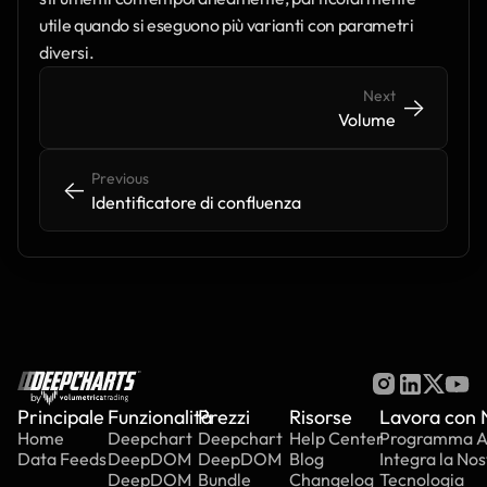
utile quando si eseguono più varianti con parametri 
diversi.
Next
->
->
Volume
Previous
<-
<-
Identificatore di confluenza
by
Principale
Funzionalità
Prezzi
Risorse
Lavora con 
Home
Deepchart
Deepchart
Help Center
Programma Aff
Data Feeds
DeepDOM
DeepDOM
Blog
Integra la Nos
DeepDOM
Bundle
Changelog
Tecnologia