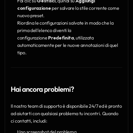
Fai clic su 
Gestisci
, quindi su 
Aggiungi 
configurazione
 per salvare lo stile corrente come 
nuovo preset.
Riordina le configurazioni salvate in modo che la 
prima dell'elenco diventi la 
configurazione 
Predefinita
, utilizzata 
automaticamente per le nuove annotazioni di quel 
tipo.
Hai ancora problemi?
Il nostro team di supporto è disponibile 24/7 ed è pronto 
ad aiutarti con qualsiasi problema tu incontri. Quando 
ci contatti, includi:
Uno screenshot del problema.