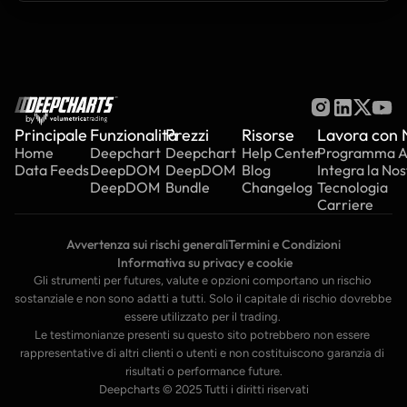
by
Principale
Funzionalità
Prezzi
Risorse
Lavora con 
Home
Deepchart
Deepchart
Help Center
Programma Aff
Data Feeds
DeepDOM
DeepDOM
Blog
Integra la Nos
DeepDOM
Bundle
Changelog
Tecnologia
Carriere
Avvertenza sui rischi generali
Termini e Condizioni
 Informativa su privacy e cookie
Gli strumenti per futures, valute e opzioni comportano un rischio 
sostanziale e non sono adatti a tutti. Solo il capitale di rischio dovrebbe 
essere utilizzato per il trading. 
Le testimonianze presenti su questo sito potrebbero non essere 
rappresentative di altri clienti o utenti e non costituiscono garanzia di 
risultati o performance future.
Deepcharts © 2025 Tutti i diritti riservati