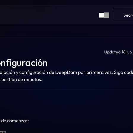
Sear
Updated:
18 ju
onfiguración
nstalación y configuración de DeepDom por primera vez. Siga cada
 cuestión de minutos.
s de comenzar:
com