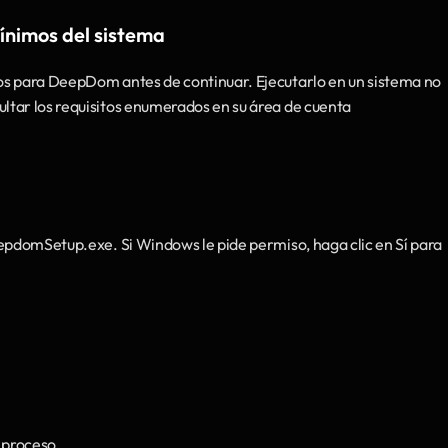
ínimos del sistema 
os para DeepDom antes de continuar. Ejecutarlo en un sistema no 
tar los requisitos enumerados en su área de cuenta 
epdomSetup.exe. Si Windows le pide permiso, haga clic en Sí para 
l proceso