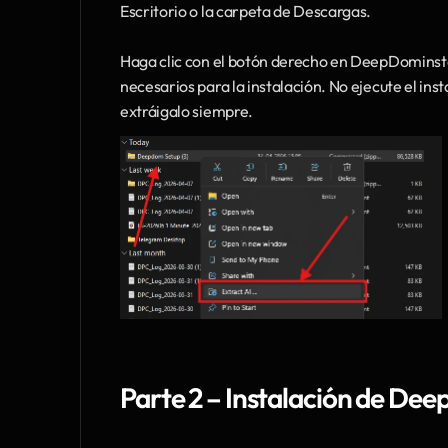
Escritorio o la carpeta de Descargas. 
Haga clic con el botón derecho en DeepDominstal
necesarios para la instalación. No ejecute el ins
extráigalo siempre.
Parte 2 – Instalación de De