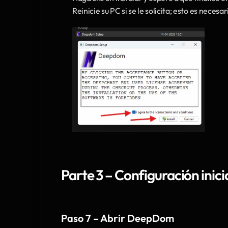
Reinicie su PC si se le solicita; esto es neces
Parte 3 – Configuración inici
Paso 7 – Abrir DeepDom 