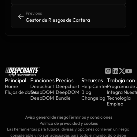
Previous
<-
<-
Gestor de Riesgos de Cartera
by
Principal
Funciones
Precios
Recursos
Trabaja con
Home
Deepchart
Deepchart
Help Center
Programa de A
Flujos de datos
DeepDOM
DeepDOM
Blog
Integra Nuest
DeepDOM
Bundle
Changelog
Tecnología
Empleo
Aviso general de riesgo
Términos y condiciones
Política de privacidad y cookies
Las herramientas para futuros, divisas y opciones conllevan un riesgo 
considerable y no son adecuadas para todo el mundo. Solo debe 