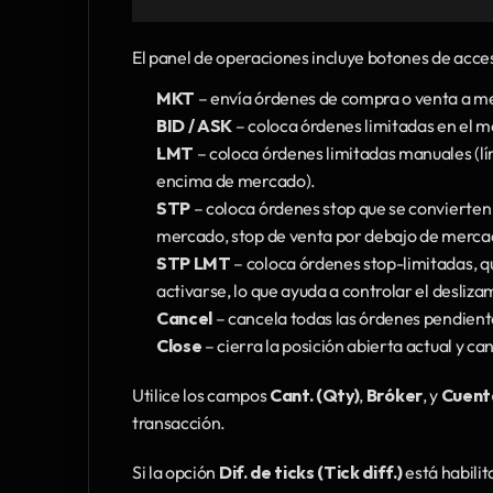
El panel de operaciones incluye botones de acces
MKT
 – envía órdenes de compra o venta a m
BID / ASK
 – coloca órdenes limitadas en el m
LMT
 – coloca órdenes limitadas manuales (lí
encima de mercado).
STP
 – coloca órdenes stop que se convierte
mercado, stop de venta por debajo de merca
STP LMT
 – coloca órdenes stop-limitadas, q
activarse, lo que ayuda a controlar el desliz
Cancel
 – cancela todas las órdenes pendient
Close
 – cierra la posición abierta actual y c
Utilice los campos 
Cant. (Qty)
, 
Bróker
, y 
Cuent
transacción.
Si la opción 
Dif. de ticks (Tick diff.)
 está habili