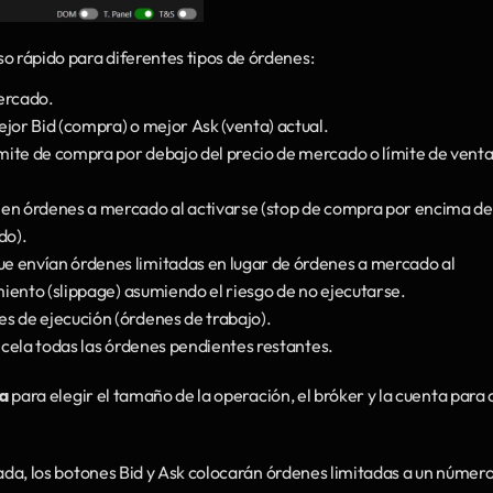
o rápido para diferentes tipos de órdenes:
ercado.
ejor Bid (compra) o mejor Ask (venta) actual.
mite de compra por debajo del precio de mercado o límite de venta
n en órdenes a mercado al activarse (stop de compra por encima de 
do).
ue envían órdenes limitadas en lugar de órdenes a mercado al 
amiento (slippage) asumiendo el riesgo de no ejecutarse.
es de ejecución (órdenes de trabajo).
ancela todas las órdenes pendientes restantes.
a
 para elegir el tamaño de la operación, el bróker y la cuenta para 
tada, los botones Bid y Ask colocarán órdenes limitadas a un número