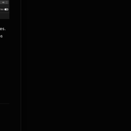
s. 
s 