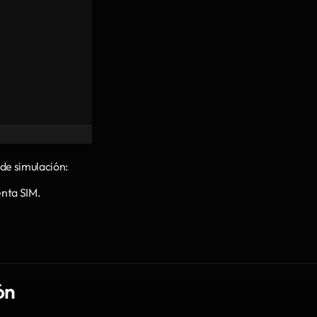
 de simulación:
enta SIM.
ón