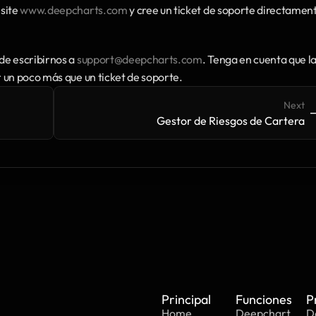
isite 
www.deepcharts.com
 y cree un ticket de soporte directament
e escribirnos a 
support@deepcharts.com
. Tenga en cuenta que la
 un poco más que un ticket de soporte.
Next
->
-
Gestor de Riesgos de Cartera
Principal
Funciones
P
Home
Deepchart
D