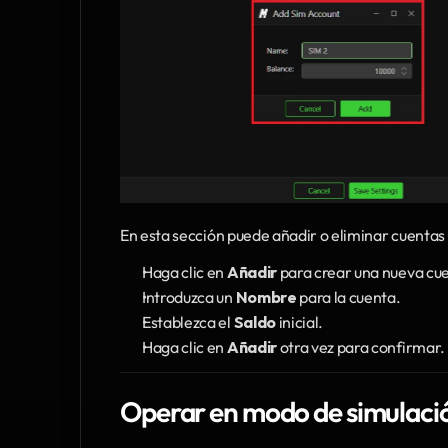
En esta sección puede añadir o eliminar cuentas
Haga clic en 
Añadir
 para crear una nueva cu
Introduzca un 
Nombre
 para la cuenta.
Establezca el 
Saldo
 inicial.
Haga clic en 
Añadir
 otra vez para confirmar.
Operar en modo de simulaci