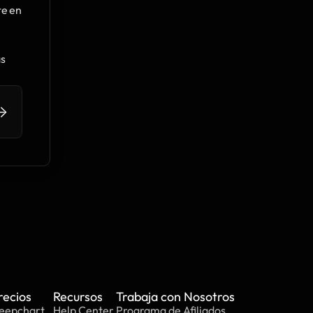
e en 
s 
>
recios
Recursos
Trabaja con Nosotros
eepchart
Help Center
Programa de Afiliados