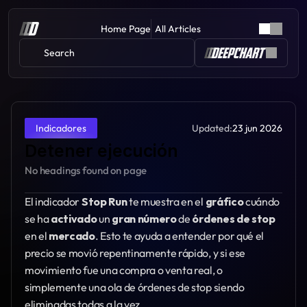
Home Page
All Articles
Search 
Updated:
23 jun 2026
Indicadores
Detener ejecución
No headings found on page
El indicador 
Stop Run 
te muestra en el 
gráfico 
cuándo 
se ha 
activado 
un 
gran número
 de 
órdenes de stop
en el 
mercado
. Esto te ayuda a entender por qué el 
precio se movió repentinamente rápido, y si ese 
movimiento fue una compra o venta real, o 
simplemente una ola de órdenes de stop siendo 
eliminadas todas a la vez.