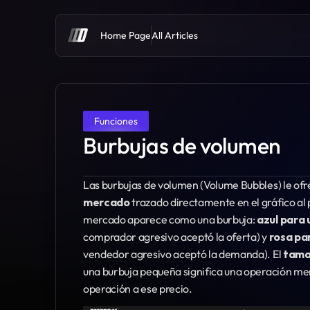
Home Page
All Articles
Funciones
Burbujas de volumen
Las burbujas de volumen (Volume Bubbles) le ofr
mercado
 trazado directamente en el gráfico al 
mercado aparece como una burbuja: 
azul para
comprador agresivo aceptó la oferta) y 
rosa pa
vendedor agresivo aceptó la demanda). El 
tamañ
una burbuja pequeña significa una operación men
operación a ese precio.