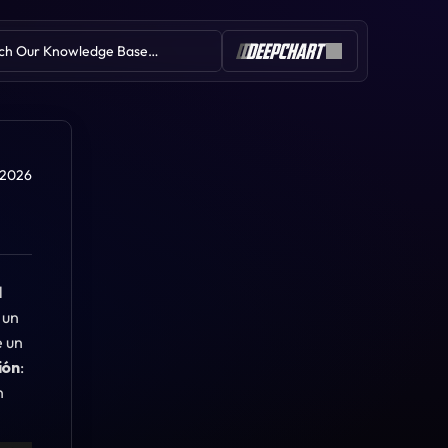
ch Our Knowledge Base…
Table of Contents
n 2026
 
Mapa de calor
Reproducir datos de tick
un 
Burbujas de volumen
 un 
ión
: 
 