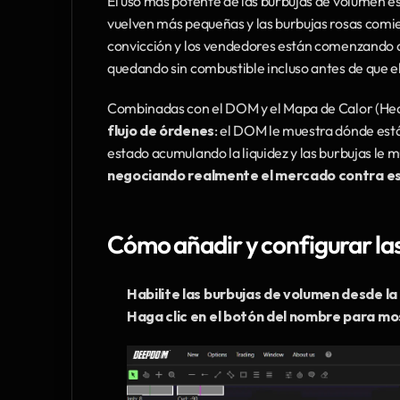
El uso más potente de las burbujas de volumen es v
vuelven más pequeñas y las burbujas rosas comi
convicción y los vendedores están comenzando a 
quedando sin combustible incluso antes de que el
Combinadas con el DOM y el Mapa de Calor (Heat
flujo de órdenes
: el DOM le muestra dónde está
estado acumulando la liquidez y las burbujas le 
negociando realmente el mercado contra esa
Cómo añadir y configurar las
Habilite las burbujas de volumen desde la
Haga clic en el botón del nombre para mo