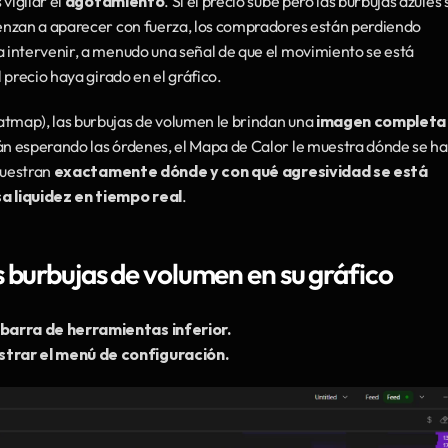
igilar el 
agotamiento
. Si el precio sube pero las burbujas azules s
enzan a aparecer con fuerza, los compradores están perdiendo 
intervenir, a menudo una señal de que el movimiento se está 
 precio haya girado en el gráfico.
map), las burbujas de volumen le brindan una 
imagen completa 
n esperando las órdenes, el Mapa de Calor le muestra dónde se ha 
muestran 
exactamente dónde y con qué agresividad se está 
 liquidez en tiempo real
.
 burbujas de volumen en su gráfico
 barra de herramientas inferior.
strar el menú de configuración.