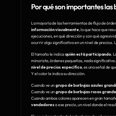
Por qué son importantes las
La mayoría de las herramientas de flujo de órd
información visualmente
, lo que hace que re
ejecuciones, en qué dirección y con qué agresiv
ocurrir algo significativo en un nivel de precios.
El tamaño le indica 
quién está participando
. L
minorista, órdenes pequeñas, nada significativo.
nivel de precios específico
, es una señal de q
Y el color le indica su dirección.
Cuando ve un 
grupo de burbujas azules grand
Cuando ve un 
grupo de burbujas rosas grand
Cuando ambos colores aparecen en gran tamaño 
vendedores
 a ese precio, un nivel donde el r