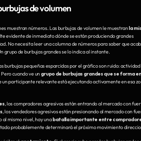
 burbujas de volumen
enes muestran números. Las burbujas de volumen le muestran 
la mi
sulte evidente de inmediato dónde se están produciendo grandes 
idad. No necesita leer una columna de números para saber que acab
 Un grupo de burbujas grandes se lo indica al instante.
as burbujas pequeñas esparcidas por el gráfico son ruido: actividad 
 Pero cuando ve un 
grupo de burbujas grandes que se forma en 
ue un participante relevante está ejecutando activamente en esa zo
es
, los compradores agresivos están entrando al mercado con fuerz
es
, los vendedores agresivos están presionando al mercado con fuer
al mismo nivel, hay una 
batalla importante entre compradores
esultado probablemente determinará el próximo movimiento direccio