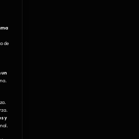
sma 
a de 
un 
na. 
a. 
za. 
 y 
nal.