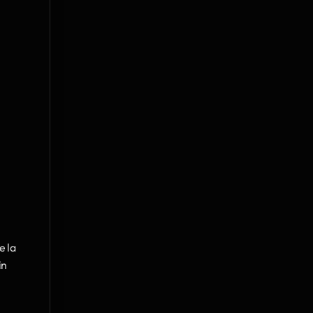
 la 
n 