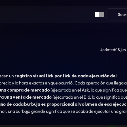
Sear
Updated:
18 ju
ecen un 
registro visual tick por tick de cada ejecución del 
precio y la hora exactos en que ocurrió. Cada operación que llega al
 una compra de mercado
 (ejecutada en el Ask, lo que significa que 
ra una venta de mercado
 (ejecutada en el Bid, lo que significa que
o de cada burbuja es proporcional al volumen de esa ejecuc
or, una burbuja grande significa que se acaba de ejecutar una gran