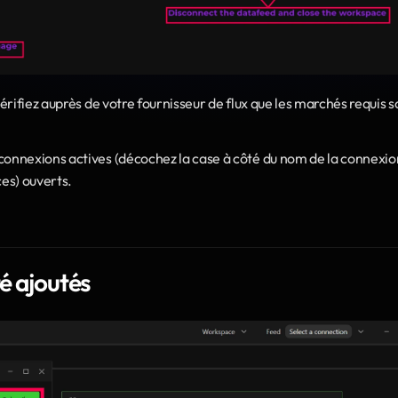
rifiez auprès de votre fournisseur de flux que les marchés requis so
 connexions actives (décochez la case à côté du nom de la connexio
es) ouverts.
té ajoutés