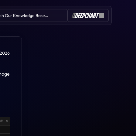
ch Our Knowledge Base…
Table of Contents
n 2026
nage 
Comment ajouter une nouvelle
connexion
Configuration utilisateur –
Templates, Workspaces, Outils
Comment bien ajouter des
(DeepDom)
marchés
Installation et première
configuration
Paramètres généraux
(DeepDOM)