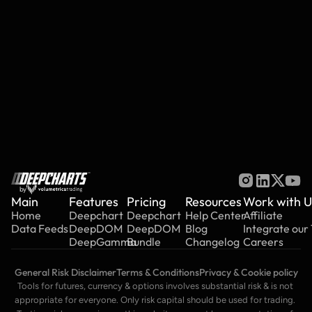
Features
Common Issues
Deep Indicators
by
Main
Features
Pricing
Resources
Work with U
Home
Deepchart
Deepchart
Help Center
Affiliate
Data Feeds
DeepDOM
DeepDOM
Blog
Integrate our
DeepGamma
Bundle
Changelog
Careers
General Risk Disclaimer
Terms & Conditions
Privacy & Cookie policy
Tools for futures, currency & options involves substantial risk & is not 
appropriate for everyone. Only risk capital should be used for trading. 