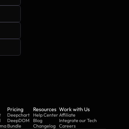
Pricing
Resources
Work with Us
t
Deepchart
Help Center
Affiliate
M
DeepDOM
Blog
Integrate our Tech
mma
Bundle
Changelog
Careers