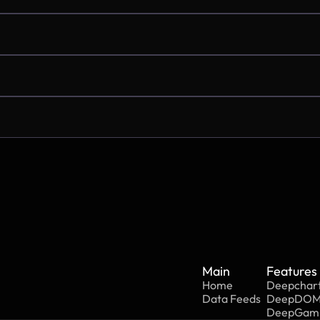
Main
Features
Home
Deepchar
Data Feeds
DeepDO
DeepGa