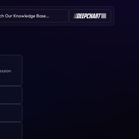
ch Our Knowledge Base…
Indicators
How To
Trading
Features
ession 
Common Issues
Deep Indicators