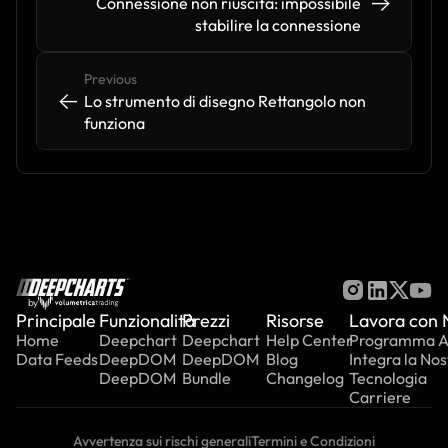
->
->
Connessione non riuscita: impossibile 
stabilire la connessione 
Previous
<-
<-
Lo strumento di disegno Rettangolo non 
funziona
by
Principale
Funzionalità
Prezzi
Risorse
Lavora con 
Home
Deepchart
Deepchart
Help Center
Programma Aff
Data Feeds
DeepDOM
DeepDOM
Blog
Integra la Nos
DeepDOM
Bundle
Changelog
Tecnologia
Carriere
Avvertenza sui rischi generali
Termini e Condizioni