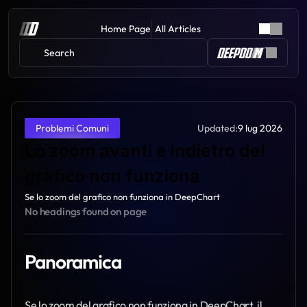
Home Page
All Articles
Search 
Updated:
9 lug 2026
Problemi Comuni
Lo zoom avanti e indietro del 
grafico non funziona
Se lo zoom del grafico non funziona in DeepChart
No headings found on page
Panoramica
Se lo zoom del grafico non funziona in DeepChart, il 