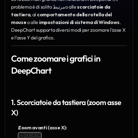
problema è di solito مرتبطo alle 
scorciatoie da 
tastiera
, al 
comportamento della rotella del 
mouse
 o alle 
impostazioni di sistema di Windows
. 
DeepChart supporta diversi modi per zoomare l’asse X 
e l’asse Y del grafico.
Come zoomare i grafici in 
DeepChart
1. Scorciatoie da tastiera (zoom asse 
X)
Zoom avanti (asse X):
Ctrl + +