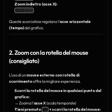
Zoom indietro (asse X):
Ctrl + -
Queste scorciatoie regolano l’
asse orizzontale 
(tempo)
 del grafico.
2. Zoom con la rotella del mouse 
(consigliato)
L’uso di un 
mouse esterno con rotella di 
scorrimento
 offre la migliore esperienza.
Scorri la rotella del mouse in qualsiasi punto del 
grafico:
→ Zooma l’
asse X
 (scala temporale)
Tieni premuto 
 + scorri la rotella del mouse:
Alt